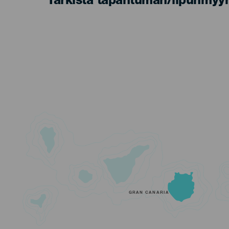
Tarkista tapahtuman/lipunmyyn
GRAN CANARIA