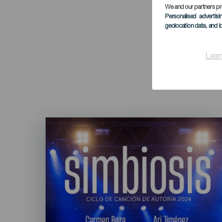
We and our partners pr
Personalised advertis
geolocation data, and i
Lear
Imagen
Listado