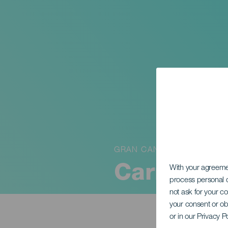
GRAN CANARIA
Carmen Bo
With your agreem
process personal d
not ask for your c
your consent or ob
or in our Privacy P