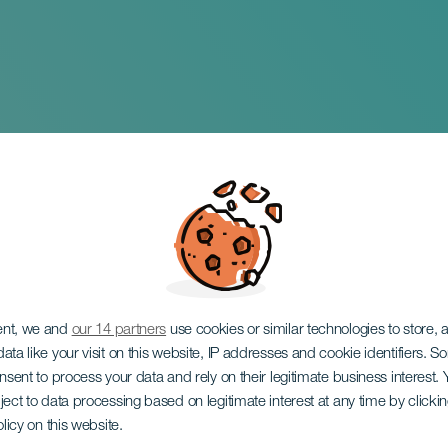
za & Ari Jimenez -
ent, we and
our 14 partners
use cookies or similar technologies to store,
ata like your visit on this website, IP addresses and cookie identifiers. 
onsent to process your data and rely on their legitimate business interest
ject to data processing based on legitimate interest at any time by click
olicy on this website.