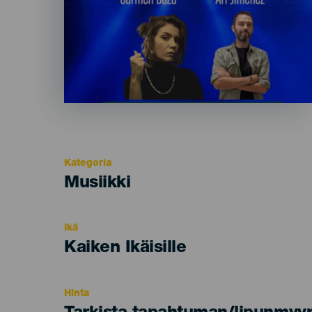
Kategoria
Categoría
Musiikki
del
evento
Ikä
Edad
Kaiken Ikäisille
Recomendada
Hinta