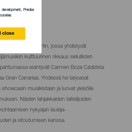
s development
, Precise
l cookies
 Canaria
 close
a jännittävän konsertin, jossa yhdistyvät
jämusiikin kulttuurinen rikkaus sielullisten
apahtumassa esiintyvät Carmen Boza Cádizista
taa Gran Canariaa. Yhdessä he tarjoavat
an showcasin musiikistaan ja luovat yleisölle
muksen. Näiden lahjakkaiden taiteilijoiden
 kohtaamisen nykyajan laulaja-
euden ja sitoutumisen kanssa.