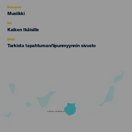
Kategoria
Categoría
Musiikki
del
evento
Ikä
Edad
Kaiken Ikäisille
Recomendada
Hinta
Tarkista tapahtuman/lipunmyynnin sivusto
GRAN CANARIA