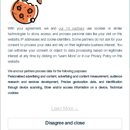
With your agreement, we and
our 14 partners
use cookies or similar
technologies to store, access, and process personal data like your visit on this
website, IP addresses and cookie identifiers. Some partners do not ask for your
consent to process your data and rely on their legitimate business interest. You
can withdraw your consent or object to data processing based on legitimate
GRAN CANARIA
interest at any time by clicking on “Learn More” or in our Privacy Policy on this
Eliane Elias: Jazz
website.
We and our partners process data for the following purposes:
Imagen
Personalised advertising and content, advertising and content measurement, audience
Listado
research and services development
, Precise geolocation data, and identification
through device scanning
, Store and/or access information on a device
, Technical
cookies
Learn More →
Disagree and close