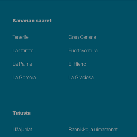
Menú
Kanarian saaret
Footer
Tenerife
Gran Canaria
Lanzarote
Fuerteventura
La Palma
El Hierro
La Gomera
La Graciosa
Tutustu
Hääjuhlat
Rannikko ja uimarannat