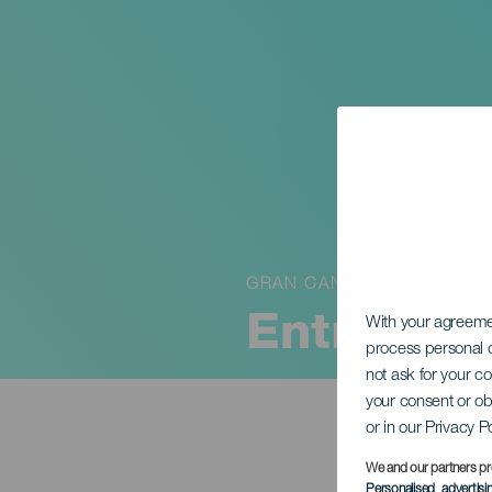
GRAN CANARIA
Entrega 
With your agreem
process personal d
not ask for your c
your consent or ob
or in our Privacy P
We and our partners pr
Personalised advertis