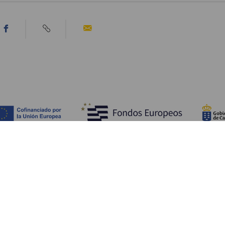
Tutustu
K