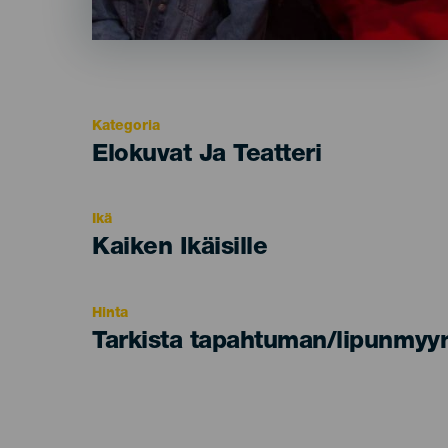
Kategoria
Categoría
Elokuvat Ja Teatteri
del
evento
Ikä
Edad
Kaiken Ikäisille
Recomendada
Hinta
Tarkista tapahtuman/lipunmyyn