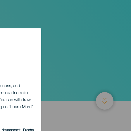
 access, and
Some partners do
. You can withdraw
ing on “Learn More”
s development
, Precise