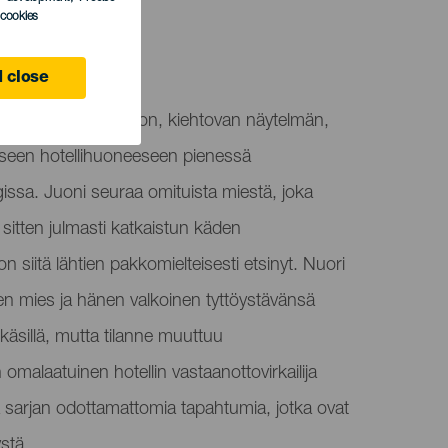
l cookies
 Canaria
 close
tää Entrega en manon, kiehtovan näytelmän,
eseen hotellihuoneeseen pienessä
ssa. Juoni seuraa omituista miestä, joka
 sitten julmasti katkaistun käden
n siitä lähtien pakkomielteisesti etsinyt. Nuori
nen mies ja hänen valkoinen tyttöystävänsä
okäsillä, mutta tilanne muuttuu
malaatuinen hotellin vastaanottovirkailija
a sarjan odottamattomia tapahtumia, jotka ovat
stä.