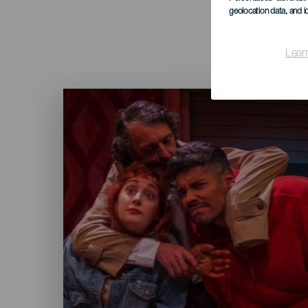
geolocation data, and i
Lear
Imagen
Listado