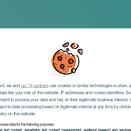
en mano
ent, we and
our 14 partners
use cookies or similar technologies to store,
ata like your visit on this website, IP addresses and cookie identifiers. 
onsent to process your data and rely on their legitimate business interest
ject to data processing based on legitimate interest at any time by click
olicy on this website.
ocess data for the following purposes:
TOTEUTUNUT TAPAHTUMA
ing and content, advertising and content measurement, audience research and service