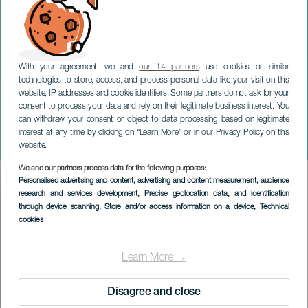
With your agreement, we and
our 14 partners
use cookies or similar
technologies to store, access, and process personal data like your visit on this
website, IP addresses and cookie identifiers. Some partners do not ask for your
consent to process your data and rely on their legitimate business interest. You
can withdraw your consent or object to data processing based on legitimate
GRAN CANARIA
interest at any time by clicking on “Learn More” or in our Privacy Policy on this
Fluor Moon
website.
We and our partners process data for the following purposes:
Imagen
Personalised advertising and content, advertising and content measurement, audience
Listado
research and services development
, Precise geolocation data, and identification
through device scanning
, Store and/or access information on a device
, Technical
cookies
Learn More →
Disagree and close