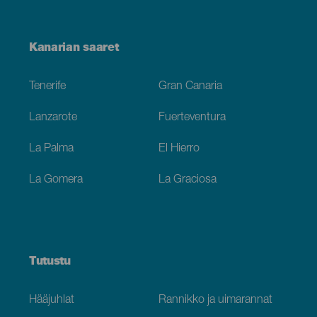
Menú
Kanarian saaret
Footer
Tenerife
Gran Canaria
Lanzarote
Fuerteventura
La Palma
El Hierro
La Gomera
La Graciosa
Tutustu
Hääjuhlat
Rannikko ja uimarannat