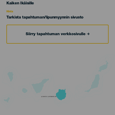
Edad
Kaiken Ikäisille
Recomendada
Hinta
Tarkista tapahtuman/lipunmyynnin sivusto
Siirry tapahtuman verkkosivulle
GRAN CANARIA