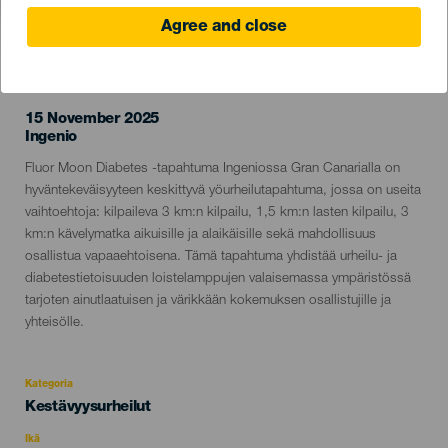
Agree and close
TOTEUTUNUT TAPAHTUMA
15 November 2025
Localidad
Ingenio
Descripción
Fluor Moon Diabetes -tapahtuma Ingeniossa Gran Canarialla on
del
hyväntekeväisyyteen keskittyvä yöurheilutapahtuma, jossa on useita
evento
vaihtoehtoja: kilpaileva 3 km:n kilpailu, 1,5 km:n lasten kilpailu, 3
km:n kävelymatka aikuisille ja alaikäisille sekä mahdollisuus
osallistua vapaaehtoisena. Tämä tapahtuma yhdistää urheilu- ja
diabetestietoisuuden loistelamppujen valaisemassa ympäristössä
tarjoten ainutlaatuisen ja värikkään kokemuksen osallistujille ja
yhteisölle.
Kategoria
Categoría
Kestävyysurheilut
del
evento
Ikä