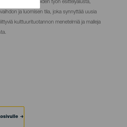
teilijoiden ja tekijöiden työn esittelyalusta,
aihdon ja luomisen tila, joka synnyttää uusia
iittyviä kulttuurituotannon menetelmiä ja malleja
ta.
osivulle