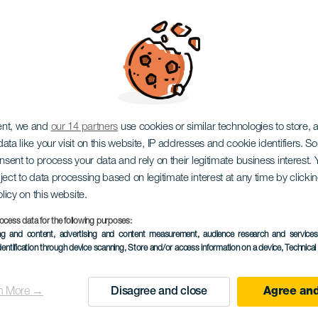
ist Festival en Gra
ent, we and
our 14 partners
use cookies or similar technologies to store,
ata like your visit on this website, IP addresses and cookie identifiers. 
onsent to process your data and rely on their legitimate business interest
ject to data processing based on legitimate interest at any time by click
olicy on this website.
ocess data for the following purposes:
TOTEUTUNUT TAPAHTUMA
ing and content, advertising and content measurement, audience research and service
dentification through device scanning
, Store and/or access information on a device
, Technica
14 to 15 December
Localidad
Las Palmas de Gran
n More →
Disagree and close
Agree and