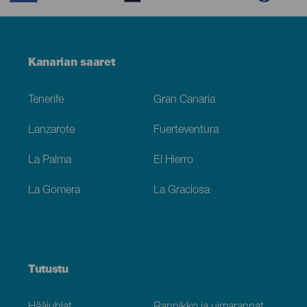
Menú
Kanarian saaret
Footer
Tenerife
Gran Canaria
Lanzarote
Fuerteventura
La Palma
El Hierro
La Gomera
La Graciosa
Tutustu