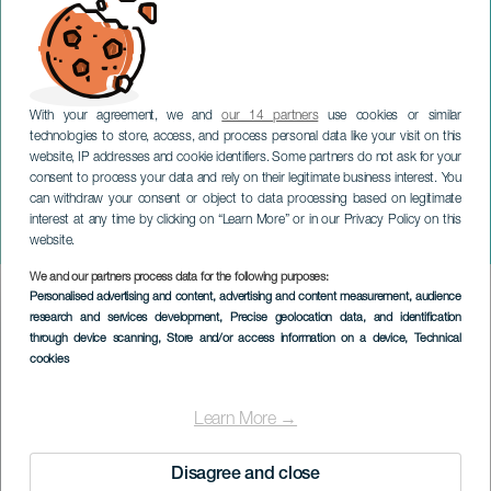
With your agreement, we and
our 14 partners
use cookies or similar
technologies to store, access, and process personal data like your visit on this
website, IP addresses and cookie identifiers. Some partners do not ask for your
consent to process your data and rely on their legitimate business interest. You
GRAN CANARIA
can withdraw your consent or object to data processing based on legitimate
Inolvidable Fm Fest +
interest at any time by clicking on “Learn More” or in our Privacy Policy on this
ViveMarket
website.
We and our partners process data for the following purposes:
Imagen
Personalised advertising and content, advertising and content measurement, audience
Listado
research and services development
, Precise geolocation data, and identification
through device scanning
, Store and/or access information on a device
, Technical
cookies
Learn More →
Disagree and close