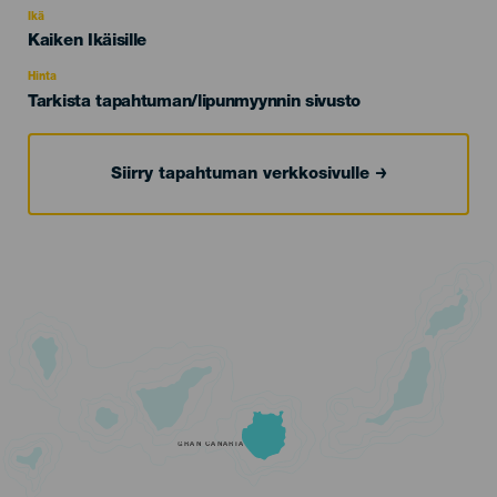
evento
Ikä
Edad
Kaiken Ikäisille
Recomendada
Hinta
Tarkista tapahtuman/lipunmyynnin sivusto
Siirry tapahtuman verkkosivulle
GRAN CANARIA