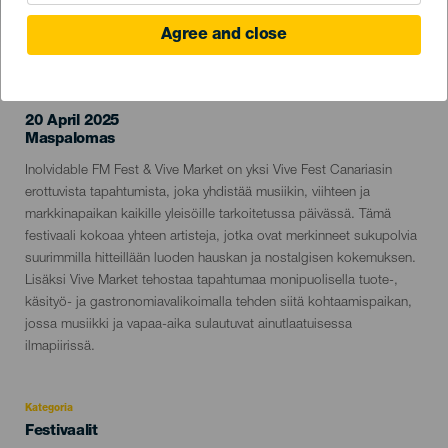
Agree and close
TOTEUTUNUT TAPAHTUMA
20 April 2025
Localidad
Maspalomas
Descripción
Inolvidable FM Fest & Vive Market on yksi Vive Fest Canariasin
del
erottuvista tapahtumista, joka yhdistää musiikin, viihteen ja
evento
markkinapaikan kaikille yleisöille tarkoitetussa päivässä. Tämä
festivaali kokoaa yhteen artisteja, jotka ovat merkinneet sukupolvia
suurimmilla hitteillään luoden hauskan ja nostalgisen kokemuksen.
Lisäksi Vive Market tehostaa tapahtumaa monipuolisella tuote-,
käsityö- ja gastronomiavalikoimalla tehden siitä kohtaamispaikan,
jossa musiikki ja vapaa-aika sulautuvat ainutlaatuisessa
ilmapiirissä.
Kategoria
Categoría
Festivaalit
del