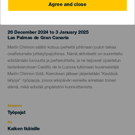
Agree and close
TOTEUTUNUT TAPAHTUMA
26 December 2024 to 3 January 2025
Localidad
Las Palmas de Gran Canaria
Descripción
Martín Chirinon säätiö kutsuu perheitä juhlimaan joulun taikaa
del
osallistumalla juhlatyöpajoihinsa. Nämä aktiviteetit on suunniteltu
evento
edistämään luovuutta ja perhesuhteita, ja ne tarjoavat opastetun
lastenkierroksen Castillo de la Luzissa tutkimaan kuvanveistäjä
Martín Chirinon töitä. Kierroksen jälkeen järjestetään "Kestäviä
lahjoja" -työpajoja, joissa arkipäivän esineille annetaan toinen
elämä, mikä edistää ympäristön kunnioittamista.
Kategoria
Categoría
Työpajat
del
evento
Ikä
Edad
Kaiken Ikäisille
Recomendada