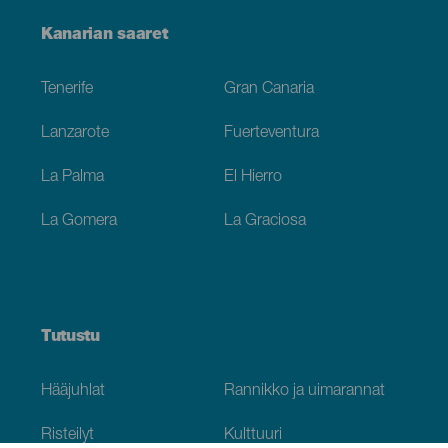
Menú
Kanarian saaret
Footer
Tenerife
Gran Canaria
Lanzarote
Fuerteventura
La Palma
El Hierro
La Gomera
La Graciosa
Tutustu
Hääjuhlat
Rannikko ja uimarannat
Risteilyt
Kulttuuri