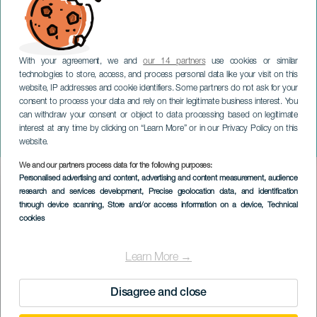
With your agreement, we and
our 14 partners
use cookies or similar
technologies to store, access, and process personal data like your visit on this
website, IP addresses and cookie identifiers. Some partners do not ask for your
consent to process your data and rely on their legitimate business interest. You
can withdraw your consent or object to data processing based on legitimate
GRAN CANARIA
interest at any time by clicking on “Learn More” or in our Privacy Policy on this
Joulun työpajat
website.
We and our partners process data for the following purposes:
Imagen
Personalised advertising and content, advertising and content measurement, audience
Listado
research and services development
, Precise geolocation data, and identification
through device scanning
, Store and/or access information on a device
, Technical
cookies
Learn More →
Disagree and close