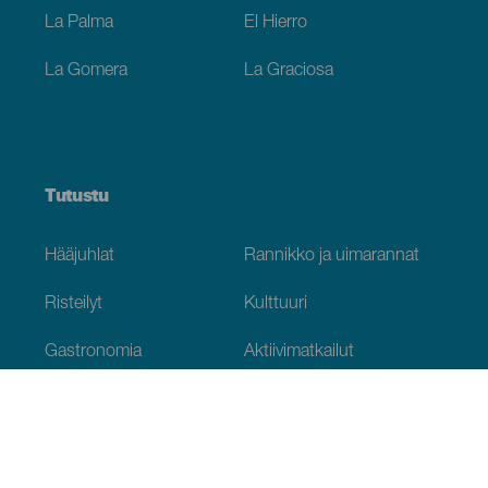
La Palma
El Hierro
La Gomera
La Graciosa
Tutustu
Hääjuhlat
Rannikko ja uimarannat
Risteilyt
Kulttuuri
Gastronomia
Aktiivimatkailut
Kaikki artikkelit