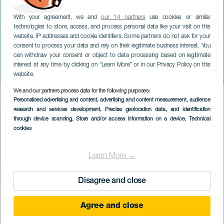
With your agreement, we and
our 14 partners
use cookies or similar
technologies to store, access, and process personal data like your visit on this
website, IP addresses and cookie identifiers. Some partners do not ask for your
consent to process your data and rely on their legitimate business interest. You
GRAN CANARIA
can withdraw your consent or object to data processing based on legitimate
Kanarian kansanmusiikki -
interest at any time by clicking on “Learn More” or in our Privacy Policy on this
Canarian Village
website.
We and our partners process data for the following purposes:
Imagen
Personalised advertising and content, advertising and content measurement, audience
Listado
research and services development
, Precise geolocation data, and identification
through device scanning
, Store and/or access information on a device
, Technical
cookies
Learn More →
Disagree and close
TOTEUTUNUT TAPAHTUMA
Agree and close
07 Toukokuu 2023