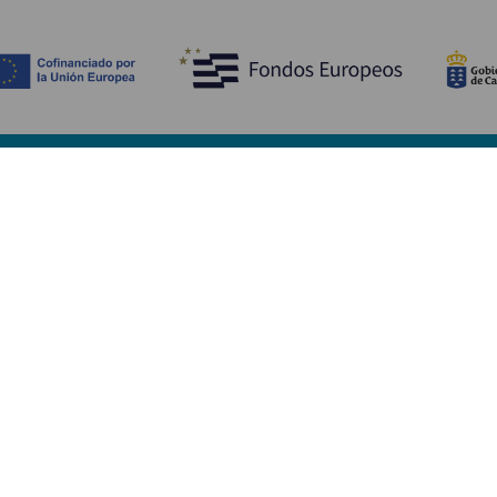
Tutustu
K
Hääjuhlat
Rannikko ja uimarannat
Ka
Risteilyt
Kulttuuri
Mi
Gastronomia
Aktiivimatkailut
Mi
Kaikki artikkelit
Pa