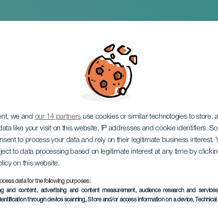
larín
ent, we and
our 14 partners
use cookies or similar technologies to store,
ata like your visit on this website, IP addresses and cookie identifiers. 
onsent to process your data and rely on their legitimate business interest
ject to data processing based on legitimate interest at any time by click
olicy on this website.
ocess data for the following purposes:
TOTEUTUNUT TAPAHTUMA
ing and content, advertising and content measurement, audience research and service
dentification through device scanning
, Store and/or access information on a device
, Technica
08 August 2024