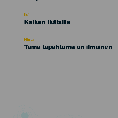
del
evento
Ikä
Edad
Kaiken Ikäisille
Recomendada
Hinta
Tämä tapahtuma on ilmainen