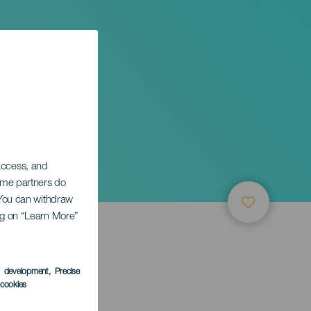
 access, and
Some partners do
. You can withdraw
ing on “Learn More”
s development
, Precise
l cookies