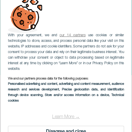
With your agreement, we and
our 14 partners
use cookies or similar
technologies to store, access, and process personal data like your visit on this
website, IP addresses and cookie identifiers. Some partners do not ask for your
consent to process your data and rely on their legitimate business interest. You
can withdraw your consent or object to data processing based on legitimate
GRAN CANARIA
interest at any time by clicking on “Learn More” or in our Privacy Policy on this
La voz que espera
website.
We and our partners process data for the following purposes:
Imagen
Personalised advertising and content, advertising and content measurement, audience
Listado
research and services development
, Precise geolocation data, and identification
through device scanning
, Store and/or access information on a device
, Technical
cookies
Learn More →
Disagree and close