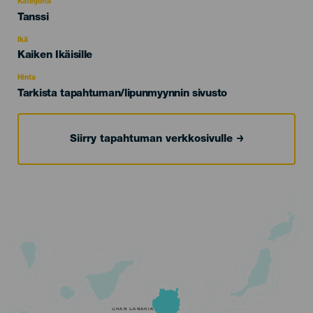
Kategoria
Categoría
Tanssi
del
evento
Ikä
Edad
Kaiken Ikäisille
Recomendada
Hinta
Tarkista tapahtuman/lipunmyynnin sivusto
Siirry tapahtuman verkkosivulle
GRAN CANARIA