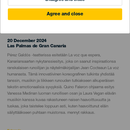
Agree and close
TOTEUTUNUT TAPAHTUMA
20 December 2024
Localidad
Las Palmas de Gran Canaria
Descripción
Pérez Galdós -teatterissa esitetään La voz que espera,
del
Kanariansaarten nykytanssiesitys, joka on saanut inspiraationsa
evento
ranskalaisen runoilijan ja näytelmäkirjailijan Jean Cocteaun La voz
humanasta. Tämä innovatiivinen koreografinen tulkinta yhdistää
tanssin, musiikin ja liikkeen runouden tutkiakseen alkuperäisen
tekstin emotionaalisia syvyyksiä. Quino Faleron ohjaama esitys
Vanessa Medinan luoman runollisen osan ja Laura Vegan elävän
musiikin kanssa kuvaa rakastuneen naisen haavoittuvuutta ja
tuskaa, joka taistelee loppuun asti, kuten haavoittunut eläin
säilyttääkseen puhtaan muistonsa. mennyt rakkaus.