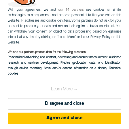
With your agreement, we and
our 14 partners
use cookies or similar
technologies to store, access, and process personal data like your visit on this
website, IP addresses and cookie identifiers. Some partners do not ask for your
consent to process your data and rely on their legitimate business interest. You
can withdraw your consent or object to data processing based on legitimate
GRAN CANARIA
interest at any time by clicking on “Learn More” or in our Privacy Policy on this
Open LPA Surf City
website.
We and our partners process data for the following purposes:
Imagen
Personalised advertising and content, advertising and content measurement, audience
Listado
research and services development
, Precise geolocation data, and identification
through device scanning
, Store and/or access information on a device
, Technical
cookies
Learn More →
Disagree and close
TOTEUTUNUT TAPAHTUMA
Agree and close
19 to 21 December