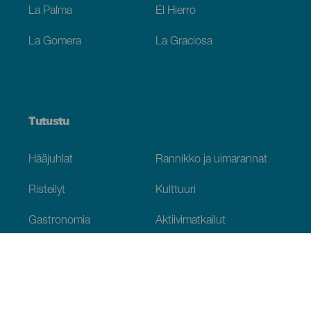
La Palma
El Hierro
La Gomera
La Graciosa
Tutustu
Hääjuhlat
Rannikko ja uimarannat
Risteilyt
Kulttuuri
Gastronomia
Aktiivimatkailut
Kaikki artikkelit