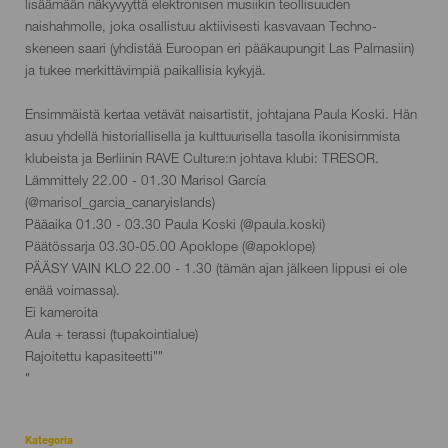
evento
lisäämään näkyvyyttä elektronisen musiikin teollisuuden
naishahmolle, joka osallistuu aktiivisesti kasvavaan Techno-
skeneen saari (yhdistää Euroopan eri pääkaupungit Las Palmasiin)
ja tukee merkittävimpiä paikallisia kykyjä.
Ensimmäistä kertaa vetävät naisartistit, johtajana Paula Koski. Hän
asuu yhdellä historiallisella ja kulttuurisella tasolla ikonisimmista
klubeista ja Berliinin RAVE Culture:n johtava klubi: TRESOR.
Lämmittely 22.00 - 01.30 Marisol García
(@marisol_garcia_canaryislands)
Pääaika 01.30 - 03.30 Paula Koski (@paula.koski)
Päätössarja 03.30-05.00 Apoklope (@apoklope)
PÄÄSY VAIN KLO 22.00 - 1.30 (tämän ajan jälkeen lippusi ei ole
enää voimassa).
Ei kameroita
Aula + terassi (tupakointialue)
Rajoitettu kapasiteetti""
"
Kategoria