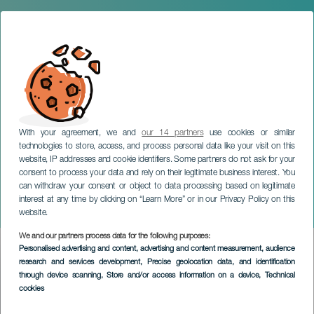
With your agreement, we and
our 14 partners
use cookies or similar
technologies to store, access, and process personal data like your visit on this
website, IP addresses and cookie identifiers. Some partners do not ask for your
consent to process your data and rely on their legitimate business interest. You
can withdraw your consent or object to data processing based on legitimate
GRAN CANARIA
interest at any time by clicking on “Learn More” or in our Privacy Policy on this
Paula Koski
website.
We and our partners process data for the following purposes:
Imagen
Personalised advertising and content, advertising and content measurement, audience
Listado
research and services development
, Precise geolocation data, and identification
through device scanning
, Store and/or access information on a device
, Technical
cookies