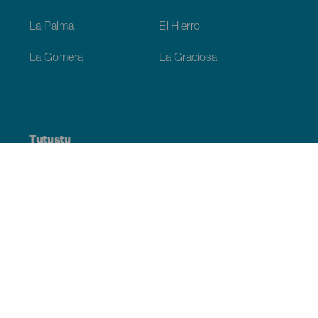
La Palma
El Hierro
La Gomera
La Graciosa
Tutustu
Hääjuhlat
Rannikko ja uimarannat
Risteilyt
Kulttuuri
Gastronomia
Aktiivimatkailut
Kaikki artikkelit