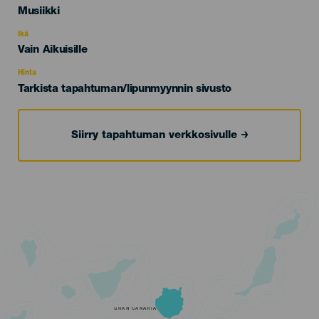
Categoría
Musiikki
del
evento
Ikä
Edad
Vain Aikuisille
Recomendada
Hinta
Tarkista tapahtuman/lipunmyynnin sivusto
Siirry tapahtuman verkkosivulle
GRAN CANARIA