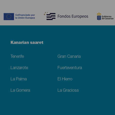
Contenido
Menú
Kanarian saaret
Footer
Tenerife
Gran Canaria
Lanzarote
Fuerteventura
La Palma
El Hierro
La Gomera
La Graciosa