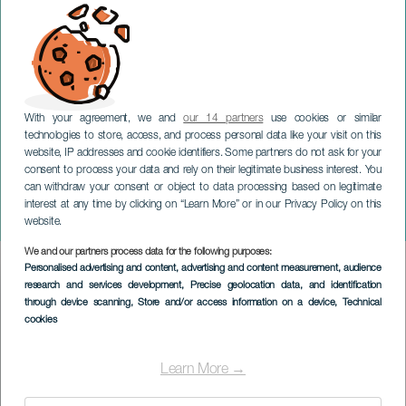
With your agreement, we and
our 14 partners
use cookies or similar
GRAN CANARIA
technologies to store, access, and process personal data like your visit on this
Potter & Mehldau &
website, IP addresses and cookie identifiers. Some partners do not ask for your
consent to process your data and rely on their legitimate business interest. You
Patitucci & Blake -
can withdraw your consent or object to data processing based on legitimate
Festival Internacional
interest at any time by clicking on “Learn More” or in our Privacy Policy on this
Canarias Jazz y Más
website.
We and our partners process data for the following purposes:
Imagen
Personalised advertising and content, advertising and content measurement, audience
Listado
research and services development
, Precise geolocation data, and identification
through device scanning
, Store and/or access information on a device
, Technical
cookies
Learn More →