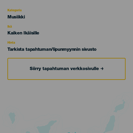
Kategoria
Categoría
Musiikki
del
evento
Ikä
Edad
Kaiken Ikäisille
Recomendada
Hinta
Tarkista tapahtuman/lipunmyynnin sivusto
Siirry tapahtuman verkkosivulle