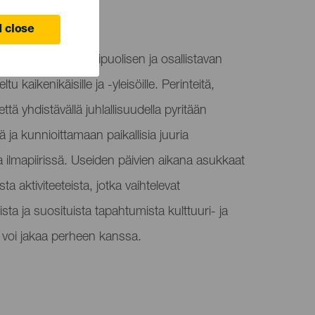
 close
hlat tarjoavat monipuolisen ja osallistavan
u kaikenikäisille ja -yleisöille. Perinteitä,
dettä yhdistävällä juhlallisuudella pyritään
 ja kunnioittamaan paikallisia juuria
a ilmapiirissä. Useiden päivien aikana asukkaat
isista aktiviteeteista, jotka vaihtelevat
sta ja suosituista tapahtumista kulttuuri- ja
a voi jakaa perheen kanssa.