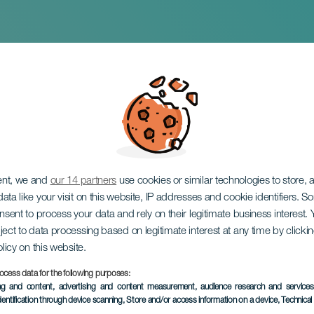
n juhlallisuudet
ent, we and
our 14 partners
use cookies or similar technologies to store,
ata like your visit on this website, IP addresses and cookie identifiers. 
onsent to process your data and rely on their legitimate business interest
ject to data processing based on legitimate interest at any time by click
olicy on this website.
ocess data for the following purposes:
TOTEUTUNUT TAPAHTUMA
ing and content, advertising and content measurement, audience research and service
dentification through device scanning
, Store and/or access information on a device
, Technica