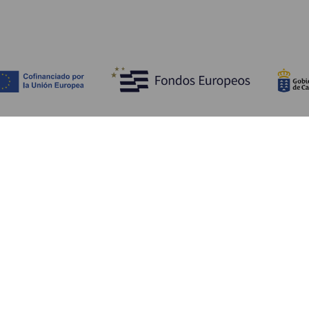
Tutustu
K
Hääjuhlat
Rannikko ja uimarannat
Ka
Risteilyt
Kulttuuri
Mi
Gastronomia
Aktiivimatkailut
Mi