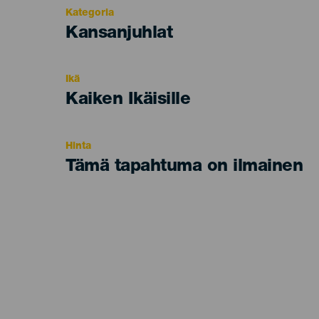
Kategoria
Categoría
Kansanjuhlat
del
evento
Ikä
Edad
Kaiken Ikäisille
Recomendada
Hinta
Tämä tapahtuma on ilmainen