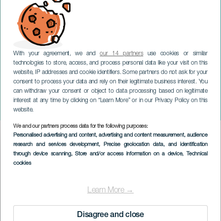
With your agreement, we and
our 14 partners
use cookies or similar
technologies to store, access, and process personal data like your visit on this
website, IP addresses and cookie identifiers. Some partners do not ask for your
consent to process your data and rely on their legitimate business interest. You
GRAN CANARIA
can withdraw your consent or object to data processing based on legitimate
Suloinen
interest at any time by clicking on “Learn More” or in our Privacy Policy on this
solidaarisuuskilpailu
website.
We and our partners process data for the following purposes:
Imagen
Personalised advertising and content, advertising and content measurement, audience
Listado
research and services development
, Precise geolocation data, and identification
through device scanning
, Store and/or access information on a device
, Technical
cookies
Learn More →
Disagree and close