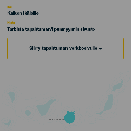
del
evento
Ikä
Edad
Kaiken Ikäisille
Recomendada
Hinta
Tarkista tapahtuman/lipunmyynnin sivusto
Siirry tapahtuman verkkosivulle
GRAN CANARIA