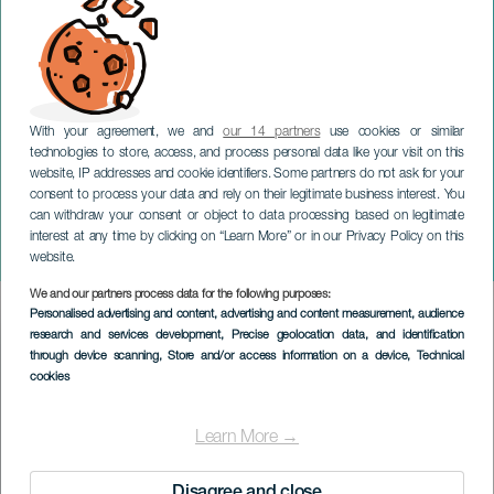
With your agreement, we and
our 14 partners
use cookies or similar
technologies to store, access, and process personal data like your visit on this
website, IP addresses and cookie identifiers. Some partners do not ask for your
consent to process your data and rely on their legitimate business interest. You
can withdraw your consent or object to data processing based on legitimate
GRAN CANARIA
interest at any time by clicking on “Learn More” or in our Privacy Policy on this
The Art of Coltrane
website.
We and our partners process data for the following purposes:
Imagen
Personalised advertising and content, advertising and content measurement, audience
Listado
research and services development
, Precise geolocation data, and identification
through device scanning
, Store and/or access information on a device
, Technical
cookies
Learn More →
Disagree and close