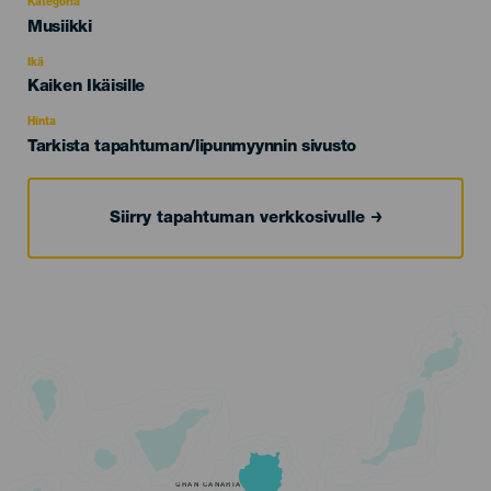
Kategoria
Categoría
Musiikki
del
evento
Ikä
Edad
Kaiken Ikäisille
Recomendada
Hinta
Tarkista tapahtuman/lipunmyynnin sivusto
Siirry tapahtuman verkkosivulle
GRAN CANARIA