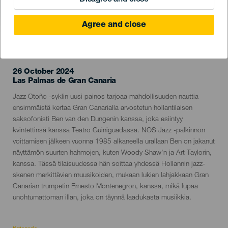
Agree and close
TOTEUTUNUT TAPAHTUMA
26 October 2024
Localidad
Las Palmas de Gran Canaria
Descripción
Jazz Otoño -syklin uusi painos tarjoaa mahdollisuuden nauttia
del
ensimmäistä kertaa Gran Canarialla arvostetun hollantilaisen
evento
saksofonisti Ben van den Dungenin kanssa, joka esiintyy
kvintettinsä kanssa Teatro Guiniguadassa. NOS Jazz -palkinnon
voittamisen jälkeen vuonna 1985 alkaneella urallaan Ben on jakanut
näyttämön suurten hahmojen, kuten Woody Shaw'n ja Art Taylorin,
kanssa. Tässä tilaisuudessa hän soittaa yhdessä Hollannin jazz-
skenen merkittävien muusikoiden, mukaan lukien lahjakkaan Gran
Canarian trumpetin Ernesto Montenegron, kanssa, mikä lupaa
unohtumattoman illan, joka on täynnä laadukasta musiikkia.