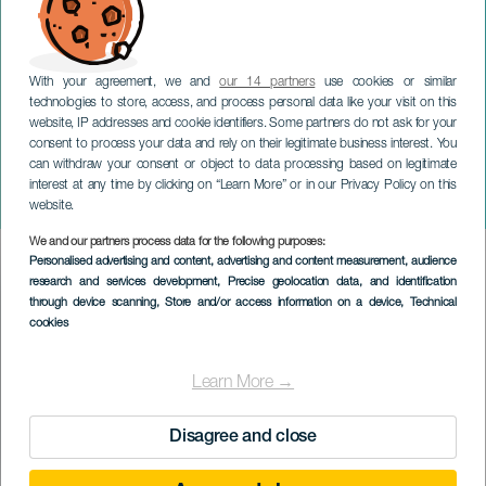
With your agreement, we and
our 14 partners
use cookies or similar
technologies to store, access, and process personal data like your visit on this
website, IP addresses and cookie identifiers. Some partners do not ask for your
consent to process your data and rely on their legitimate business interest. You
GRAN CANARIA
can withdraw your consent or object to data processing based on legitimate
Venäjä vs. Beverly Hills
interest at any time by clicking on “Learn More” or in our Privacy Policy on this
konsertissa
website.
We and our partners process data for the following purposes:
Imagen
Personalised advertising and content, advertising and content measurement, audience
Listado
research and services development
, Precise geolocation data, and identification
through device scanning
, Store and/or access information on a device
, Technical
cookies
Learn More →
Disagree and close