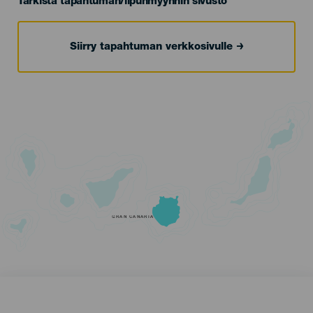
Tarkista tapahtuman/lipunmyynnin sivusto
Siirry tapahtuman verkkosivulle
GRAN CANARIA