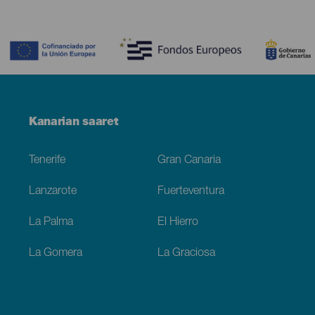
Contenido
Menú
Kanarian saaret
Footer
Tenerife
Gran Canaria
Lanzarote
Fuerteventura
La Palma
El Hierro
La Gomera
La Graciosa