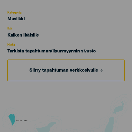
Kategoria
Categoría
Musiikki
del
evento
Ikä
Edad
Kaiken Ikäisille
Recomendada
Hinta
Tarkista tapahtuman/lipunmyynnin sivusto
Siirry tapahtuman verkkosivulle
LA PALMA