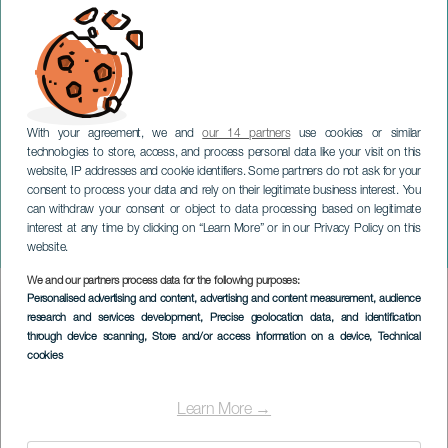
With your agreement, we and
our 14 partners
use cookies or similar
technologies to store, access, and process personal data like your visit on this
website, IP addresses and cookie identifiers. Some partners do not ask for your
consent to process your data and rely on their legitimate business interest. You
can withdraw your consent or object to data processing based on legitimate
LA PALMA
interest at any time by clicking on “Learn More” or in our Privacy Policy on this
Big Band de Canarias
website.
We and our partners process data for the following purposes:
Imagen
Personalised advertising and content, advertising and content measurement, audience
Listado
research and services development
, Precise geolocation data, and identification
through device scanning
, Store and/or access information on a device
, Technical
cookies
Learn More →
TOTEUTUNUT TAPAHTUMA