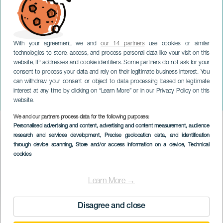
With your agreement, we and
our 14 partners
use cookies or similar
technologies to store, access, and process personal data like your visit on this
website, IP addresses and cookie identifiers. Some partners do not ask for your
consent to process your data and rely on their legitimate business interest. You
LA PALMA
can withdraw your consent or object to data processing based on legitimate
Dúo Cassadó - Festival
interest at any time by clicking on “Learn More” or in our Privacy Policy on this
Paralelo. La Palma
website.
We and our partners process data for the following purposes:
Imagen
Personalised advertising and content, advertising and content measurement, audience
Listado
research and services development
, Precise geolocation data, and identification
through device scanning
, Store and/or access information on a device
, Technical
cookies
Learn More →
Disagree and close
TOTEUTUNUT TAPAHTUMA