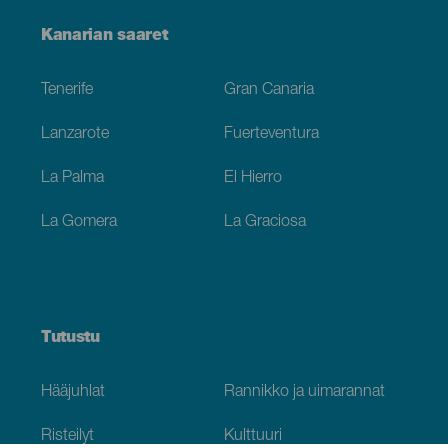
Menú
Kanarian saaret
Footer
Tenerife
Gran Canaria
Lanzarote
Fuerteventura
La Palma
El Hierro
La Gomera
La Graciosa
Tutustu
Hääjuhlat
Rannikko ja uimarannat
Risteilyt
Kulttuuri