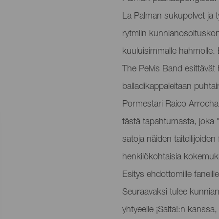
La Palman sukupolvet ja t
rytmiin kunnianosoituskonse
kuuluisimmalle hahmolle. 
The Pelvis Band esittävät
balladikappaleitaan puhtaim
Pormestari Raico Arroch
tästä tapahtumasta, joka ""
satoja näiden taiteilijoide
henkilökohtaisia ​​kokemuk
Esitys ehdottomille faneille
Seuraavaksi tulee kunniano
yhtyeelle ¡Salta!:n kanssa