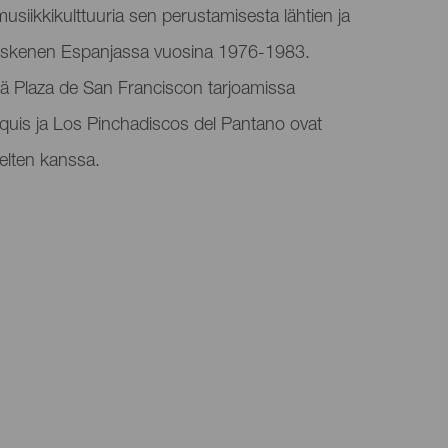
usiikkikulttuuria sen perustamisesta lähtien ja
ck-skenen Espanjassa vuosina 1976-1983.
evätä Plaza de San Franciscon tarjoamissa
quis ja Los Pinchadiscos del Pantano ovat
velten kanssa.