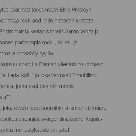
ytöt pääsevät tanssimaan Elvis Presleyn
rtissa rock and rollin historian kiistatta
Ensimmäistä kertaa saarella Aaron White ja
 hänen parhaimpia rock-, blues- ja
malla rockabilly-tyylillä.
a kutsuu koko La Palman väestön nauttimaan
ei tiedä ikää"" ja joka varmasti ""mobilisoi
n faneja, jotka ovat osa niin monia
sia"".
, joka ei vain lopu kuoroihin ja lantion tärinään.
soitus espanjalais-argentiinalaiselle Tequila-
, jonka menestyksestä on tullut