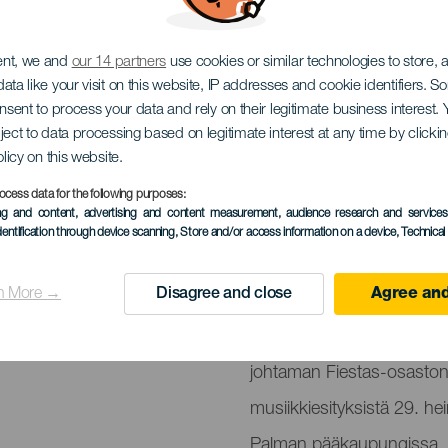
Elvis Presley
ent, we and
our 14 partners
use cookies or similar technologies to store,
ata like your visit on this website, IP addresses and cookie identifiers. 
onsent to process your data and rely on their legitimate business interest
ject to data processing based on legitimate interest at any time by click
olicy on this website.
ocess data for the following purposes:
TOTEUTUNUT TAPAHTUMA
ing and content, advertising and content measurement, audience research and service
dentification through device scanning
, Store and/or access information on a device
, Technica
29 July 2023
Localidad
Santa Cruz de la Pa
n More →
Disagree and close
Agree and
Descripción
"Santa Cruz de La Palman
del
johtaman Fiestas-osaston
evento
musiikkiesityksistä 29. h
Palman pääkaupungissa.