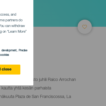
 access, and
Some partners do
. You can withdraw
ing on “Learn More”
s development
, Precise
l cookies
lma
 close
 kaupunginvaltuusto juhlii Raico Arrochan
 kautta yhtä kesän parhaista
einäkuuta Plaza de San Franciscossa, La