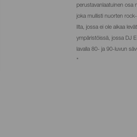
perustavanlaatuinen osa m
joka mullisti nuorten ro
Ilta, jossa ei ole aikaa l
ympäristöissä, jossa DJ E
lavalla 80- ja 90-luvun sä
"