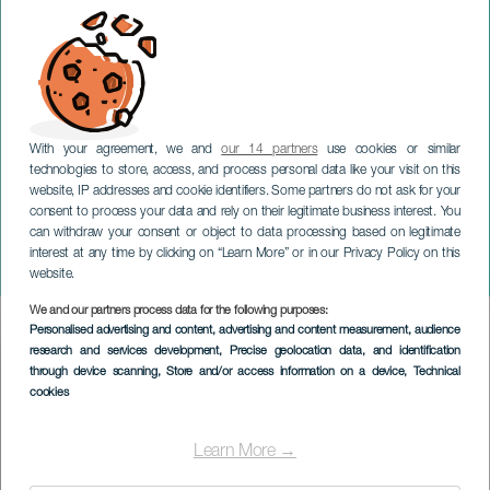
With your agreement, we and
our 14 partners
use cookies or similar
technologies to store, access, and process personal data like your visit on this
website, IP addresses and cookie identifiers. Some partners do not ask for your
consent to process your data and rely on their legitimate business interest. You
can withdraw your consent or object to data processing based on legitimate
LANZAROTE
interest at any time by clicking on “Learn More” or in our Privacy Policy on this
Camilo en Lanzarote
website.
We and our partners process data for the following purposes:
Imagen
Personalised advertising and content, advertising and content measurement, audience
Listado
research and services development
, Precise geolocation data, and identification
through device scanning
, Store and/or access information on a device
, Technical
cookies
Learn More →