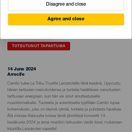
Disagree and close
Agree and close
TOTEUTUNUT TAPAHTUMA
14 June 2024
Localidad
Arrecife
Descripción
Camilo tulee La Tribu Tourilla Lanzarotelle tänä kesänä. Uppoudu
del
hänen tarttuvien melodioidensa ja tunteita herättävien sanoitusten
evento
tarttuvaan energiaan, kun hän vie sinut ainutlaatuiselle
musiikkimatkalle. Tuoreella ja autenttisella tyylillään Camilo lupaa
kokemuksen, joka on täynnä rytmiä, tunteita ja puhdasta hauskaa.
Älä missaa tilaisuutta kokea tämä jännittävä konsertti 14.
kesäkuuta 2024 ja anna musiikin taikuuden viedä itsesi mukanaan
kauniilla Lanzaroten saarella!