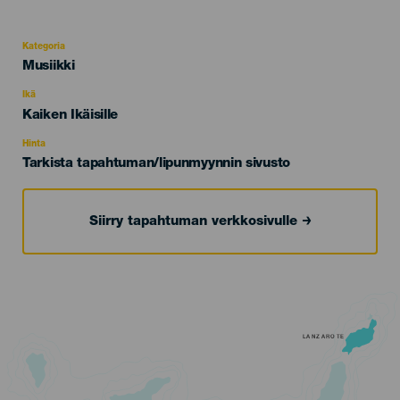
Kategoria
Categoría
Musiikki
del
evento
Ikä
Edad
Kaiken Ikäisille
Recomendada
Hinta
Tarkista tapahtuman/lipunmyynnin sivusto
Siirry tapahtuman verkkosivulle
LANZAROTE