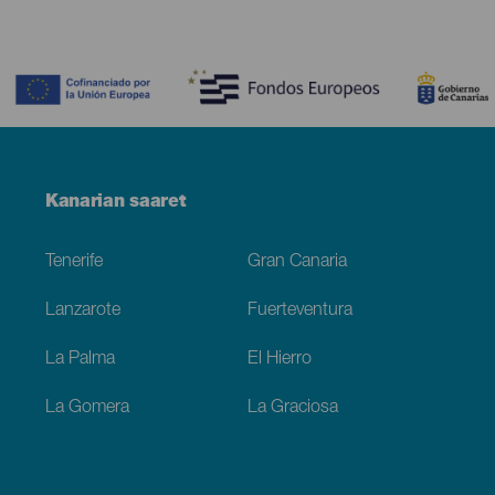
Contenido
Menú
Kanarian saaret
Footer
Tenerife
Gran Canaria
Lanzarote
Fuerteventura
La Palma
El Hierro
La Gomera
La Graciosa