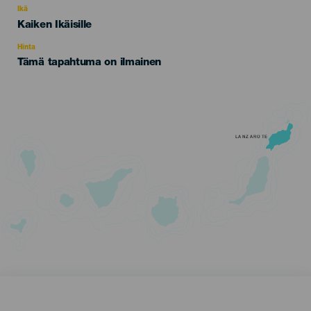
evento
Ikä
Edad
Kaiken Ikäisille
Recomendada
Hinta
Tämä tapahtuma on ilmainen
LANZAROTE