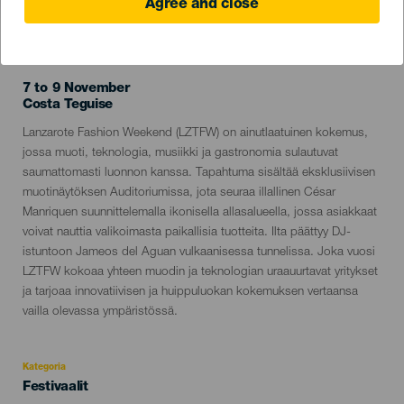
Agree and close
TOTEUTUNUT TAPAHTUMA
7 to 9 November
Localidad
Costa Teguise
Descripción
Lanzarote Fashion Weekend (LZTFW) on ainutlaatuinen kokemus,
del
jossa muoti, teknologia, musiikki ja gastronomia sulautuvat
evento
saumattomasti luonnon kanssa. Tapahtuma sisältää eksklusiivisen
muotinäytöksen Auditoriumissa, jota seuraa illallinen César
Manriquen suunnittelemalla ikonisella allasalueella, jossa asiakkaat
voivat nauttia valikoimasta paikallisia tuotteita. Ilta päättyy DJ-
istuntoon Jameos del Aguan vulkaanisessa tunnelissa. Joka vuosi
LZTFW kokoaa yhteen muodin ja teknologian uraauurtavat yritykset
ja tarjoaa innovatiivisen ja huippuluokan kokemuksen vertaansa
vailla olevassa ympäristössä.
Kategoria
Categoría
Festivaalit
del