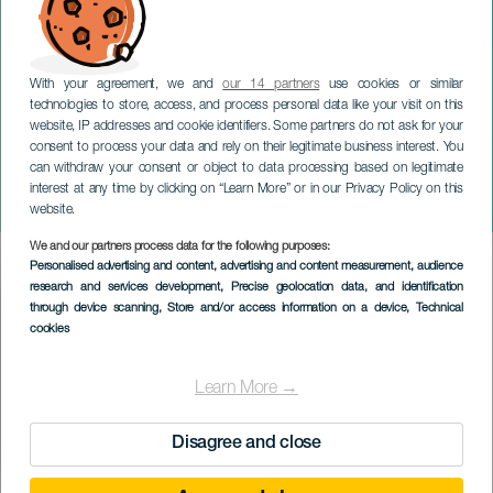
With your agreement, we and
our 14 partners
use cookies or similar
technologies to store, access, and process personal data like your visit on this
website, IP addresses and cookie identifiers. Some partners do not ask for your
consent to process your data and rely on their legitimate business interest. You
can withdraw your consent or object to data processing based on legitimate
LANZAROTE
interest at any time by clicking on “Learn More” or in our Privacy Policy on this
Lanzarote Fashion Week
website.
We and our partners process data for the following purposes:
Imagen
Personalised advertising and content, advertising and content measurement, audience
Listado
research and services development
, Precise geolocation data, and identification
through device scanning
, Store and/or access information on a device
, Technical
cookies
Learn More →
Disagree and close