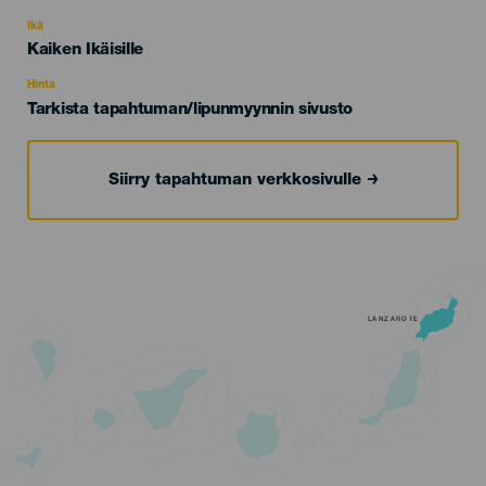
del
evento
Ikä
Edad
Kaiken Ikäisille
Recomendada
Hinta
Tarkista tapahtuman/lipunmyynnin sivusto
Siirry tapahtuman verkkosivulle
LANZAROTE