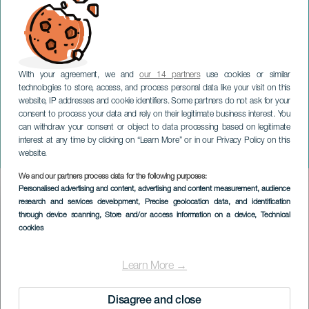
With your agreement, we and
our 14 partners
use cookies or similar
technologies to store, access, and process personal data like your visit on this
website, IP addresses and cookie identifiers. Some partners do not ask for your
consent to process your data and rely on their legitimate business interest. You
can withdraw your consent or object to data processing based on legitimate
LANZAROTE
interest at any time by clicking on “Learn More” or in our Privacy Policy on this
Las emociones de Santa
website.
We and our partners process data for the following purposes:
Imagen
Personalised advertising and content, advertising and content measurement, audience
Listado
research and services development
, Precise geolocation data, and identification
through device scanning
, Store and/or access information on a device
, Technical
cookies
Learn More →
Disagree and close