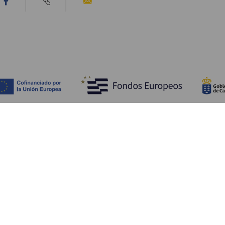
Tutustu
K
Hääjuhlat
Rannikko ja uimarannat
Ka
Risteilyt
Kulttuuri
Mi