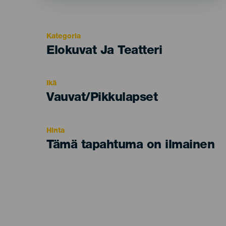
Kategoria
Categoría
Elokuvat Ja Teatteri
del
evento
Ikä
Edad
Vauvat/Pikkulapset
Recomendada
Hinta
Tämä tapahtuma on ilmainen