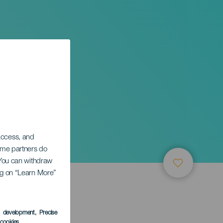
 access, and
Some partners do
. You can withdraw
ing on “Learn More”
s development
, Precise
l cookies