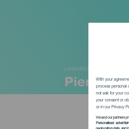
LANZAROTE
Pieni pal
With your agreem
process personal d
not ask for your c
your consent or ob
or in our Privacy P
We and our partners pr
Personalised advertis
geolocation data, and i