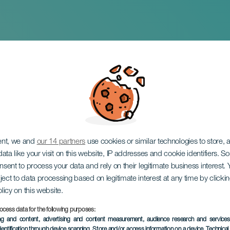
a Kuuta
ent, we and
our 14 partners
use cookies or similar technologies to store,
ata like your visit on this website, IP addresses and cookie identifiers. 
onsent to process your data and rely on their legitimate business interest
ject to data processing based on legitimate interest at any time by click
olicy on this website.
ocess data for the following purposes:
TOTEUTUNUT TAPAHTUMA
ing and content, advertising and content measurement, audience research and service
dentification through device scanning
, Store and/or access information on a device
, Technica