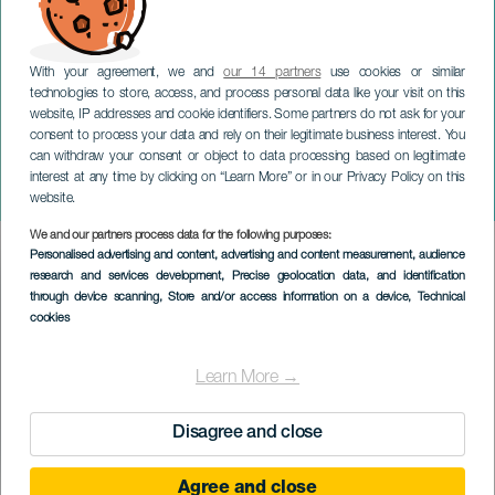
With your agreement, we and
our 14 partners
use cookies or similar
technologies to store, access, and process personal data like your visit on this
website, IP addresses and cookie identifiers. Some partners do not ask for your
consent to process your data and rely on their legitimate business interest. You
can withdraw your consent or object to data processing based on legitimate
TENERIFFA
interest at any time by clicking on “Learn More” or in our Privacy Policy on this
A propósito del Café
website.
We and our partners process data for the following purposes:
Imagen
Personalised advertising and content, advertising and content measurement, audience
Listado
research and services development
, Precise geolocation data, and identification
through device scanning
, Store and/or access information on a device
, Technical
cookies
Learn More →
Disagree and close
Agree and close