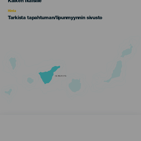
Edad
Kaiken Ikäisille
Recomendada
Hinta
Tarkista tapahtuman/lipunmyynnin sivusto
TENERIFE