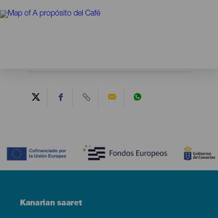
Contenido
Menú
Kanarian saaret
Footer