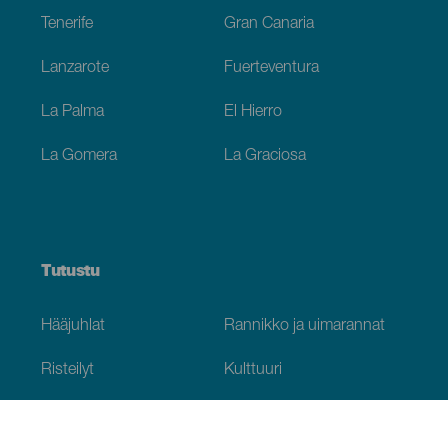
Tenerife
Gran Canaria
Lanzarote
Fuerteventura
La Palma
El Hierro
La Gomera
La Graciosa
Tutustu
Hääjuhlat
Rannikko ja uimarannat
Risteilyt
Kulttuuri
Gastronomia
Aktiivimatkailut