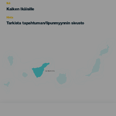
evento
Ikä
Edad
Kaiken Ikäisille
Recomendada
Hinta
Tarkista tapahtuman/lipunmyynnin sivusto
TENERIFE