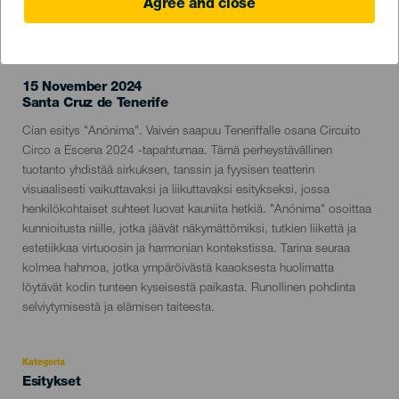
Agree and close
TOTEUTUNUT TAPAHTUMA
15 November 2024
Localidad
Santa Cruz de Tenerife
Descripción
Cían esitys "Anónima". Vaivén saapuu Teneriffalle osana Circuito
del
Circo a Escena 2024 -tapahtumaa. Tämä perheystävällinen
evento
tuotanto yhdistää sirkuksen, tanssin ja fyysisen teatterin
visuaalisesti vaikuttavaksi ja liikuttavaksi esitykseksi, jossa
henkilökohtaiset suhteet luovat kauniita hetkiä. "Anónima" osoittaa
kunnioitusta niille, jotka jäävät näkymättömiksi, tutkien liikettä ja
estetiikkaa virtuoosin ja harmonian kontekstissa. Tarina seuraa
kolmea hahmoa, jotka ympäröivästä kaaoksesta huolimatta
löytävät kodin tunteen kyseisestä paikasta. Runollinen pohdinta
selviytymisestä ja elämisen taiteesta.
Kategoria
Categoría
Esitykset
del