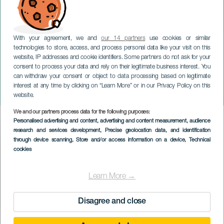
With your agreement, we and
our 14 partners
use cookies or similar
technologies to store, access, and process personal data like your visit on this
website, IP addresses and cookie identifiers. Some partners do not ask for your
consent to process your data and rely on their legitimate business interest. You
can withdraw your consent or object to data processing based on legitimate
TENERIFFA
interest at any time by clicking on “Learn More” or in our Privacy Policy on this
Anónima
website.
We and our partners process data for the following purposes:
Imagen
Personalised advertising and content, advertising and content measurement, audience
Listado
research and services development
, Precise geolocation data, and identification
through device scanning
, Store and/or access information on a device
, Technical
cookies
Learn More →
Disagree and close