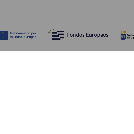
Tutustu
K
Hääjuhlat
Rannikko ja uimarannat
Ka
Risteilyt
Kulttuuri
Mi
Gastronomia
Aktiivimatkailut
Mi