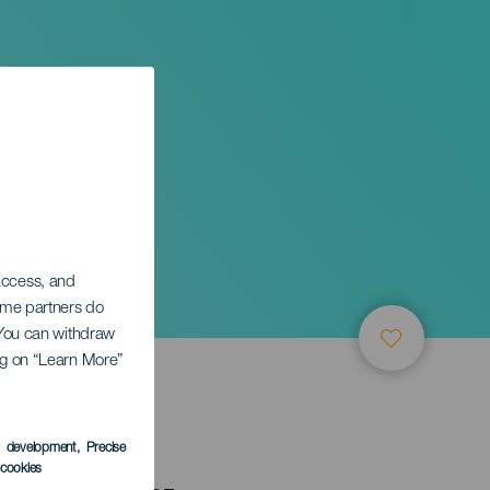
 access, and
Some partners do
. You can withdraw
ing on “Learn More”
s development
, Precise
l cookies