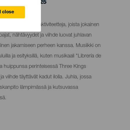
 5 January 2025
 close
la, joka on täynnä aktiviteetteja, joista jokainen
pajat, nähtävyydet ja viihde luovat juhlavan
linen jakamiseen perheen kanssa. Musiikki on
lla ja esityksillä, kuten musikaali "Librería de
aa huippunsa perinteisessä Three Kings
 viihde täyttävät kadut ilolla. Juhla, jossa
auskanpito lämpimässä ja kutsuvassa
sä.