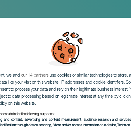
Navidad
ent, we and
our 14 partners
use cookies or similar technologies to store,
ata like your visit on this website, IP addresses and cookie identifiers. 
onsent to process your data and rely on their legitimate business interest
ject to data processing based on legitimate interest at any time by click
olicy on this website.
ocess data for the following purposes:
TOTEUTUNUT TAPAHTUMA
ing and content, advertising and content measurement, audience research and service
dentification through device scanning
, Store and/or access information on a device
, Technica