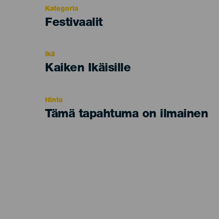
Kategoria
Categoría
Festivaalit
del
evento
Ikä
Edad
Kaiken Ikäisille
Recomendada
Hinta
Tämä tapahtuma on ilmainen