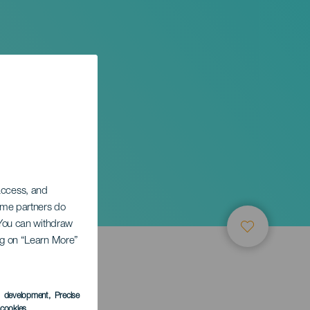
 access, and
Some partners do
. You can withdraw
ing on “Learn More”
s development
, Precise
l cookies