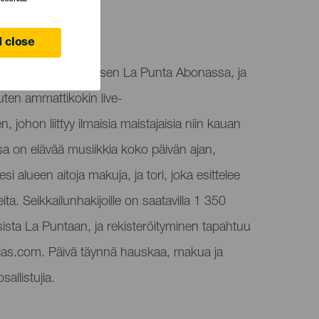
 close
täydellisen kokemuksen La Punta Abonassa, ja
 kuten ammattikokin live-
, johon liittyy ilmaisia maistajaisia niin kauan
ssa on elävää musiikkia koko päivän ajan,
si alueen aitoja makuja, ja tori, joka esittelee
teita. Seikkailunhakijoille on saatavilla 1 350
sista La Puntaan, ja rekisteröityminen tapahtuu
ias.com. Päivä täynnä hauskaa, makua ja
sallistujia.