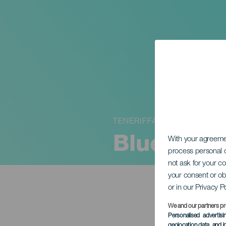
TENERIFFA
Blue Aric
With your agreem
process personal d
not ask for your c
your consent or ob
or in our Privacy P
We and our partners pr
Personalised advertis
geolocation data, and i