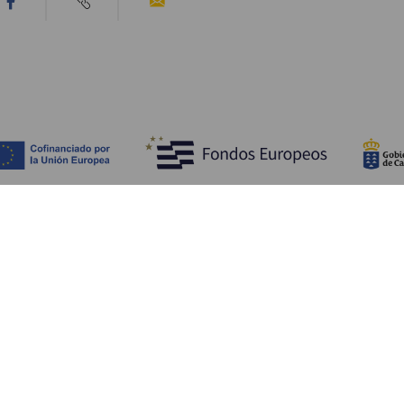
Tutustu
K
Hääjuhlat
Rannikko ja uimarannat
Ka
Risteilyt
Kulttuuri
Mi