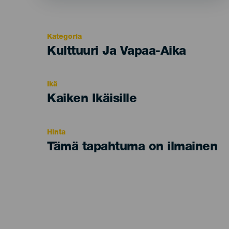
Kategoria
Categoría
Kulttuuri Ja Vapaa-Aika
del
evento
Ikä
Edad
Kaiken Ikäisille
Recomendada
Hinta
Tämä tapahtuma on ilmainen