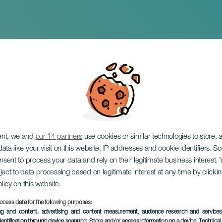
o
ent, we and
our 14 partners
use cookies or similar technologies to store,
ata like your visit on this website, IP addresses and cookie identifiers. 
onsent to process your data and rely on their legitimate business interest
ject to data processing based on legitimate interest at any time by click
olicy on this website.
ocess data for the following purposes:
TOTEUTUNUT TAPAHTUMA
ing and content, advertising and content measurement, audience research and service
dentification through device scanning
, Store and/or access information on a device
, Technica