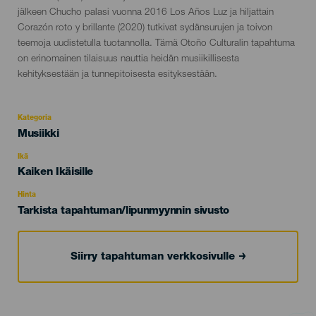
jälkeen Chucho palasi vuonna 2016 Los Años Luz ja hiljattain
Corazón roto y brillante (2020) tutkivat sydänsurujen ja toivon
teemoja uudistetulla tuotannolla. Tämä Otoño Culturalin tapahtuma
on erinomainen tilaisuus nauttia heidän musiikillisesta
kehityksestään ja tunnepitoisesta esityksestään.
Kategoria
Categoría
Musiikki
del
evento
Ikä
Edad
Kaiken Ikäisille
Recomendada
Hinta
Tarkista tapahtuman/lipunmyynnin sivusto
Siirry tapahtuman verkkosivulle