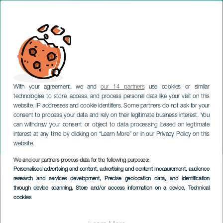
With your agreement, we and
our 14 partners
use cookies or similar
technologies to store, access, and process personal data like your visit on this
website, IP addresses and cookie identifiers. Some partners do not ask for your
consent to process your data and rely on their legitimate business interest. You
can withdraw your consent or object to data processing based on legitimate
TENERIFFA
interest at any time by clicking on “Learn More” or in our Privacy Policy on this
Chucho konsertissa
website.
We and our partners process data for the following purposes:
Imagen
Personalised advertising and content, advertising and content measurement, audience
Listado
research and services development
, Precise geolocation data, and identification
through device scanning
, Store and/or access information on a device
, Technical
cookies