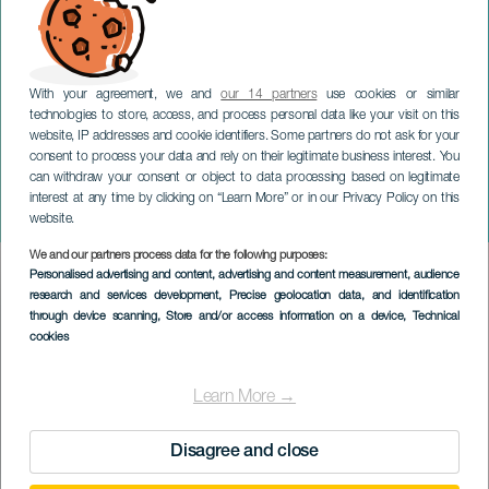
With your agreement, we and
our 14 partners
use cookies or similar
technologies to store, access, and process personal data like your visit on this
website, IP addresses and cookie identifiers. Some partners do not ask for your
consent to process your data and rely on their legitimate business interest. You
TENERIFFA
can withdraw your consent or object to data processing based on legitimate
Contemporary Biennaali:
interest at any time by clicking on “Learn More” or in our Privacy Policy on this
perinnöllinen julistus
website.
We and our partners process data for the following purposes:
Imagen
Personalised advertising and content, advertising and content measurement, audience
Listado
research and services development
, Precise geolocation data, and identification
through device scanning
, Store and/or access information on a device
, Technical
cookies
Learn More →
Disagree and close