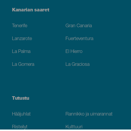
Menú
Kanarian saaret
Footer
Tenerife
Gran Canaria
Lanzarote
Fuerteventura
La Palma
El Hierro
La Gomera
La Graciosa
Tutustu
Hääjuhlat
Rannikko ja uimarannat
Risteilyt
Kulttuuri