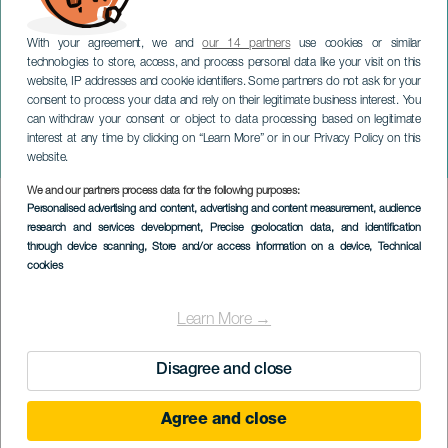
With your agreement, we and
our 14 partners
use cookies or similar
technologies to store, access, and process personal data like your visit on this
website, IP addresses and cookie identifiers. Some partners do not ask for your
consent to process your data and rely on their legitimate business interest. You
can withdraw your consent or object to data processing based on legitimate
TENERIFFA
interest at any time by clicking on “Learn More” or in our Privacy Policy on this
Famtástic: Kuolleiden yö
website.
We and our partners process data for the following purposes:
Imagen
Personalised advertising and content, advertising and content measurement, audience
Listado
research and services development
, Precise geolocation data, and identification
through device scanning
, Store and/or access information on a device
, Technical
cookies
Learn More →
Disagree and close
Agree and close
TOTEUTUNUT TAPAHTUMA