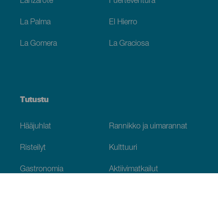
Lanzarote
Fuerteventura
La Palma
El Hierro
La Gomera
La Graciosa
Tutustu
Hääjuhlat
Rannikko ja uimarannat
Risteilyt
Kulttuuri
Gastronomia
Aktiivimatkailut
Kaikki artikkelit