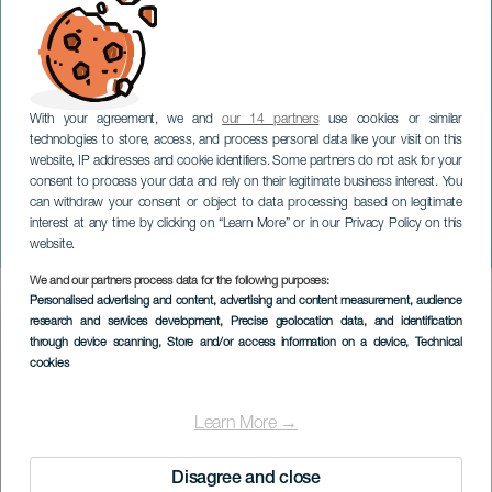
With your agreement, we and
our 14 partners
use cookies or similar
technologies to store, access, and process personal data like your visit on this
website, IP addresses and cookie identifiers. Some partners do not ask for your
consent to process your data and rely on their legitimate business interest. You
can withdraw your consent or object to data processing based on legitimate
TENERIFFA
interest at any time by clicking on “Learn More” or in our Privacy Policy on this
Heroica
website.
We and our partners process data for the following purposes:
Imagen
Personalised advertising and content, advertising and content measurement, audience
Listado
research and services development
, Precise geolocation data, and identification
through device scanning
, Store and/or access information on a device
, Technical
cookies
Learn More →
Disagree and close