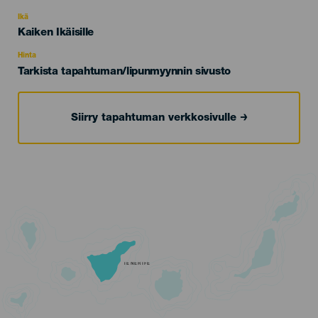
del
evento
Ikä
Edad
Kaiken Ikäisille
Recomendada
Hinta
Tarkista tapahtuman/lipunmyynnin sivusto
Siirry tapahtuman verkkosivulle
TENERIFE