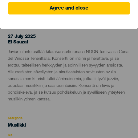
Agree and close
TOTEUTUNUT TAPAHTUMA
27 July 2025
Localidad
El Sauzal
Descripción
Javier Infante esittää kitarakonsertin osana NOON-festivaalia Casa
del
del Vinossa Teneriffalla. Konsertti on intiimi ja herättävä, ja se
evento
erottuu taiteellisen herkkyyden ja soinnillisen syvyyden ansiosta.
Alkuperäisten sävellysten ja ainutlaatuisten sovitusten avulla
kanarialainen kitaristi tutkii äänimaisemia, jotka liittyvät jazziin,
populaarimusiikkiin ja saariperinteisiin. Konsertti on tiivis ja
pohdiskeleva, ja se kutsuu pohdiskeluun ja syvälliseen yhteyteen
musiikin ytimen kanssa.
Kategoria
Categoría
Musiikki
del
evento
Ikä