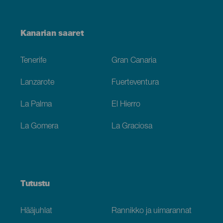
Menú
Kanarian saaret
Footer
Tenerife
Gran Canaria
Lanzarote
Fuerteventura
La Palma
El Hierro
La Gomera
La Graciosa
Tutustu
Hääjuhlat
Rannikko ja uimarannat