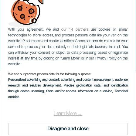
With your agreement, we and
our 14 partners
use cookies or similar
technologies to store, access, and process personal data like your visit on this
website, IP addresses and cookie identifiers. Some partners do not ask for your
consent to process your data and rely on their legitimate business interest. You
can withdraw your consent or object to data processing based on legitimate
TENERIFFA
interest at any time by clicking on “Learn More” or in our Privacy Policy on this
Javier Infante konsertissa
website.
We and our partners process data for the following purposes:
Imagen
Personalised advertising and content, advertising and content measurement, audience
Listado
research and services development
, Precise geolocation data, and identification
through device scanning
, Store and/or access information on a device
, Technical
cookies
Learn More →
Disagree and close