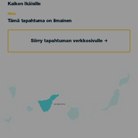
Edad
Kaiken Ikäisille
Recomendada
Hinta
Tämä tapahtuma on ilmainen
Siirry tapahtuman verkkosivulle
TENERIFE