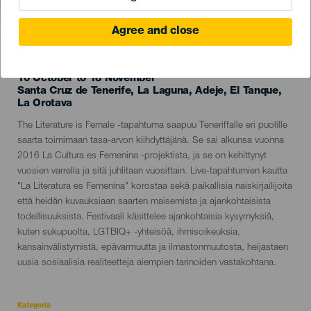
TOTEUTUNUT TAPAHTUMA
Agree and close
10 October to 18 November
Localidad
Santa Cruz de Tenerife, La Laguna, Adeje, El Tanque,
La Orotava
Descripción
The Literature is Female -tapahtuma saapuu Teneriffalle eri puolille
del
saarta toimimaan tasa-arvon kiihdyttäjänä. Se sai alkunsa vuonna
evento
2016 La Cultura es Femenina -projektista, ja se on kehittynyt
vuosien varrella ja sitä juhlitaan vuosittain. Live-tapahtumien kautta
"La Literatura es Femenina" korostaa sekä paikallisia naiskirjailijoita
että heidän kuvauksiaan saarten maisemista ja ajankohtaisista
todellisuuksista. Festivaali käsittelee ajankohtaisia kysymyksiä,
kuten sukupuolta, LGTBIQ+ -yhteisöä, ihmisoikeuksia,
kansainvälistymistä, epävarmuutta ja ilmastonmuutosta, heijastaen
uusia sosiaalisia realiteetteja aiempien tarinoiden vastakohtana.
Kategoria