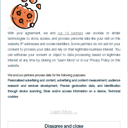
With your agreement, we and
our 14 partners
use cookies or similar
technologies to store, access, and process personal data like your visit on this
website, IP addresses and cookie identifiers. Some partners do not ask for your
consent to process your data and rely on their legitimate business interest. You
can withdraw your consent or object to data processing based on legitimate
TENERIFFA
interest at any time by clicking on “Learn More” or in our Privacy Policy on this
Kirjallisuus on naispuolista
website.
We and our partners process data for the following purposes:
Imagen
Personalised advertising and content, advertising and content measurement, audience
Listado
research and services development
, Precise geolocation data, and identification
through device scanning
, Store and/or access information on a device
, Technical
cookies
Learn More →
Disagree and close