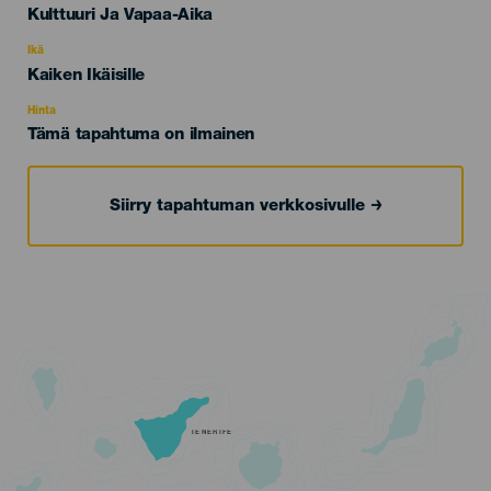
Categoría
Kulttuuri Ja Vapaa-Aika
del
evento
Ikä
Edad
Kaiken Ikäisille
Recomendada
Hinta
Tämä tapahtuma on ilmainen
Siirry tapahtuman verkkosivulle
TENERIFE