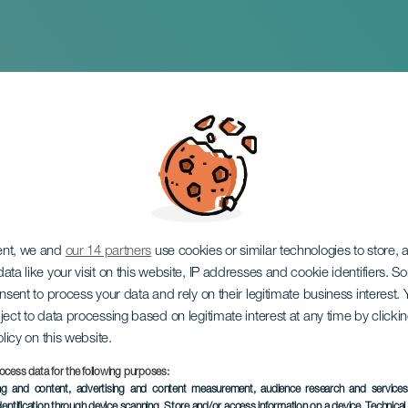
ent, we and
our 14 partners
use cookies or similar technologies to store,
ata like your visit on this website, IP addresses and cookie identifiers. 
onsent to process your data and rely on their legitimate business interest
ject to data processing based on legitimate interest at any time by click
olicy on this website.
ocess data for the following purposes:
TOTEUTUNUT TAPAHTUMA
ing and content, advertising and content measurement, audience research and service
dentification through device scanning
, Store and/or access information on a device
, Technica