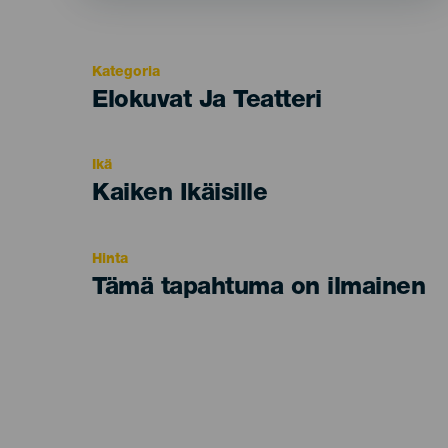
Kategoria
Categoría
Elokuvat Ja Teatteri
del
evento
Ikä
Edad
Kaiken Ikäisille
Recomendada
Hinta
Tämä tapahtuma on ilmainen