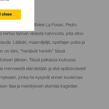
 close
creo 25 de abril esittelee La Fosan, Pedro
 kertoo tarinan viidestä hahmosta, joita sitoo
auda. Lääkäri, maanviljelijä, opettajan poika ja
nen on teini, "heräävät henkiin" tässä
oituksen jälkeen. Tässä paikassa loukussa
ia menneestä elämästään ja etsii epätoivoisesti
ymykseen, jonka he kysyivät ennen kuolemaa:
isen tilaa ja merkityksen etsintää tragedian