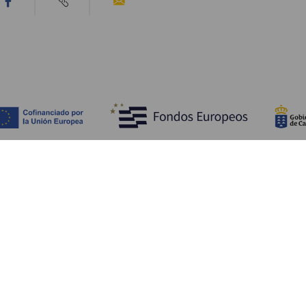
Tutustu
K
Hääjuhlat
Rannikko ja uimarannat
Ka
Risteilyt
Kulttuuri
Mi