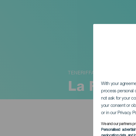
TENERIFFA
La Fosa
With your agreem
process personal d
not ask for your c
your consent or ob
or in our Privacy P
We and our partners pr
Personalised advertis
geolocation data, and i