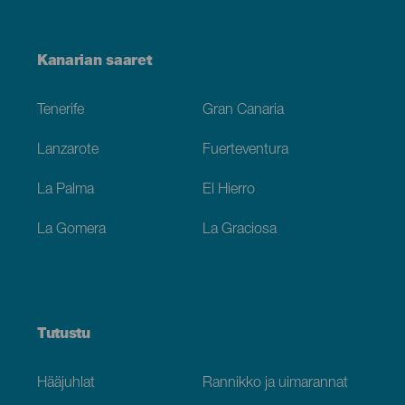
Menú
Kanarian saaret
Footer
Tenerife
Gran Canaria
Lanzarote
Fuerteventura
La Palma
El Hierro
La Gomera
La Graciosa
Tutustu
Hääjuhlat
Rannikko ja uimarannat