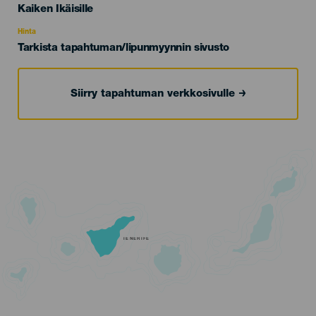
Edad
Kaiken Ikäisille
Recomendada
Hinta
Tarkista tapahtuman/lipunmyynnin sivusto
Siirry tapahtuman verkkosivulle
TENERIFE