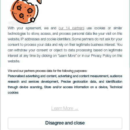
With your agreement, we and
our 14 partners
use cookies or similar
technologies to store, access, and process personal data like your visit on this
website, IP addresses and cookie identifiers. Some partners do not ask for your
consent to process your data and rely on their legitimate business interest. You
TENERIFFA
can withdraw your consent or object to data processing based on legitimate
Laura Henriquez
interest at any time by clicking on “Learn More” or in our Privacy Policy on this
konsertissa
website.
We and our partners process data for the following purposes:
Imagen
Personalised advertising and content, advertising and content measurement, audience
Listado
research and services development
, Precise geolocation data, and identification
through device scanning
, Store and/or access information on a device
, Technical
cookies
Learn More →
Disagree and close