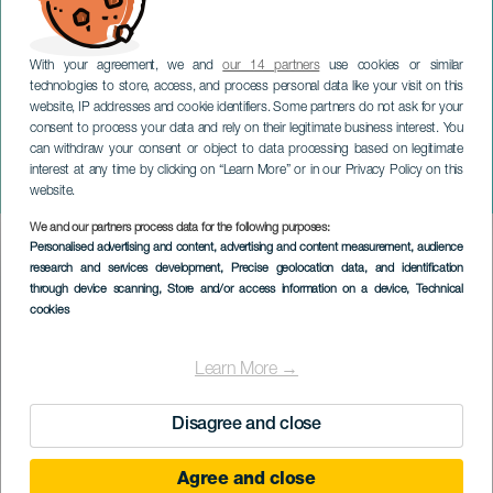
With your agreement, we and
our 14 partners
use cookies or similar
technologies to store, access, and process personal data like your visit on this
website, IP addresses and cookie identifiers. Some partners do not ask for your
consent to process your data and rely on their legitimate business interest. You
can withdraw your consent or object to data processing based on legitimate
TENERIFFA
interest at any time by clicking on “Learn More” or in our Privacy Policy on this
Lleides Freestyle
website.
We and our partners process data for the following purposes:
Imagen
Personalised advertising and content, advertising and content measurement, audience
Listado
research and services development
, Precise geolocation data, and identification
through device scanning
, Store and/or access information on a device
, Technical
cookies
Learn More →
Disagree and close
TOTEUTUNUT TAPAHTUMA
Agree and close