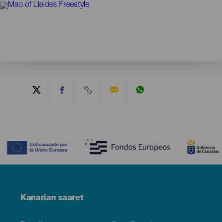
Contenido
Menú
Kanarian saaret
Footer