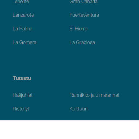
Tenerife
Gran Canaria
Lanzarote
Fuerteventura
La Palma
El Hierro
La Gomera
La Graciosa
Tutustu
Hääjuhlat
Rannikko ja uimarannat
Risteilyt
Kulttuuri
Gastronomia
Aktiivimatkailut
Kaikki artikkelit