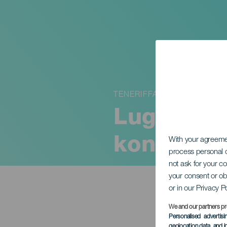
TENERIFFA
Lugansky 
konsertis
With your agreem
process personal d
not ask for your c
your consent or ob
or in our Privacy P
We and our partners pr
Personalised advertis
geolocation data, and i