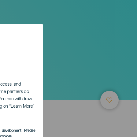
ebsky
 access, and
Some partners do
. You can withdraw
ing on “Learn More”
s development
, Precise
l cookies