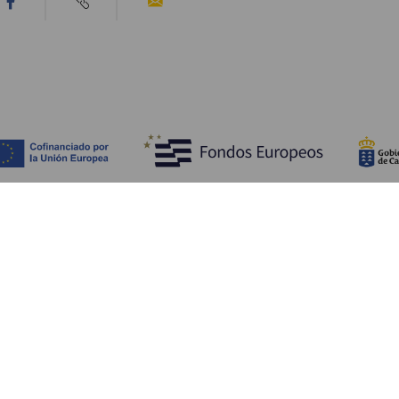
Tutustu
K
Hääjuhlat
Rannikko ja uimarannat
Ka
Risteilyt
Kulttuuri
Mi