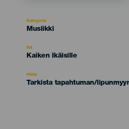
Kategoria
Categoría
Musiikki
del
evento
Ikä
Edad
Kaiken Ikäisille
Recomendada
Hinta
Tarkista tapahtuman/lipunmyyn