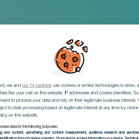
ja Nikita Boriso-Gl
sa
ent, we and
our 14 partners
use cookies or similar technologies to store,
ata like your visit on this website, IP addresses and cookie identifiers. 
onsent to process your data and rely on their legitimate business interest
ject to data processing based on legitimate interest at any time by click
olicy on this website.
ocess data for the following purposes:
TOTEUTUNUT TAPAHTUMA
ing and content, advertising and content measurement, audience research and service
dentification through device scanning
, Store and/or access information on a device
, Technica