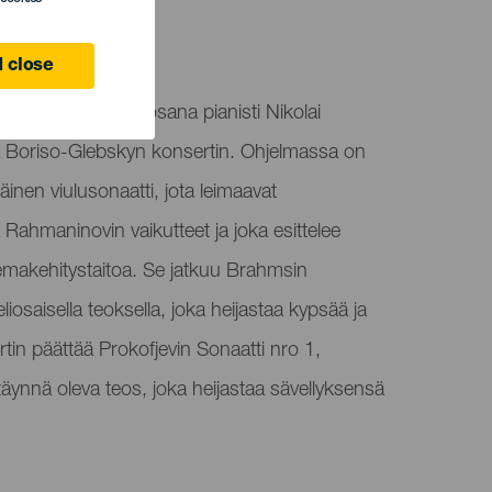
ife
 close
ää kamarisyklinsä osana pianisti Nikolai
ita Boriso-Glebskyn konsertin. Ohjelmassa on
inen viulusonaatti, jota leimaavat
ahmaninovin vaikutteet ja joka esittelee
eemakehitystaitoa. Se jatkuu Brahmsin
eliosaisella teoksella, joka heijastaa kypsää ja
tin päättää Prokofjevin Sonaatti nro 1,
 täynnä oleva teos, joka heijastaa sävellyksensä