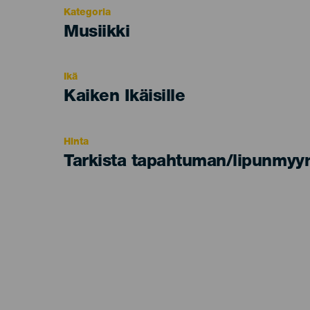
Kategoria
Categoría
Musiikki
del
evento
Ikä
Edad
Kaiken Ikäisille
Recomendada
Hinta
Tarkista tapahtuman/lipunmyyn