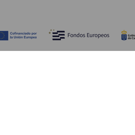
Tutustu
K
Hääjuhlat
Rannikko ja uimarannat
Ka
Risteilyt
Kulttuuri
Mi
Gastronomia
Aktiivimatkailut
Mi