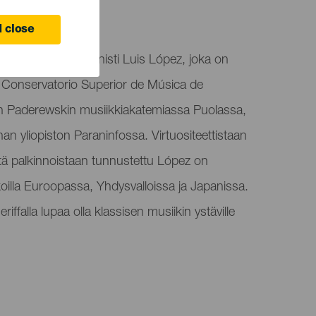
 close
 kotoisin oleva pianisti Luis López, joka on
​​Conservatorio Superior de Música de
an Paderewskin musiikkiakatemiassa Puolassa,
n yliopiston Paraninfossa. Virtuositeettistaan ​​
stä palkinnoistaan ​​tunnustettu López on
eikoilla Euroopassa, Yhdysvalloissa ja Japanissa.
ffalla lupaa olla klassisen musiikin ystäville