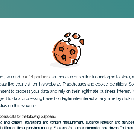
z konsertissa
ent, we and
our 14 partners
use cookies or similar technologies to store,
ata like your visit on this website, IP addresses and cookie identifiers. 
onsent to process your data and rely on their legitimate business interest
ject to data processing based on legitimate interest at any time by click
olicy on this website.
ocess data for the following purposes:
TOTEUTUNUT TAPAHTUMA
ing and content, advertising and content measurement, audience research and service
dentification through device scanning
, Store and/or access information on a device
, Technica