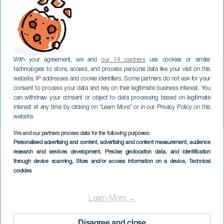
With your agreement, we and
our 14 partners
use cookies or similar
technologies to store, access, and process personal data like your visit on this
website, IP addresses and cookie identifiers. Some partners do not ask for your
consent to process your data and rely on their legitimate business interest. You
can withdraw your consent or object to data processing based on legitimate
TENERIFFA
interest at any time by clicking on “Learn More” or in our Privacy Policy on this
Marco Da Silva Ferreira
website.
We and our partners process data for the following purposes:
Imagen
Personalised advertising and content, advertising and content measurement, audience
Listado
research and services development
, Precise geolocation data, and identification
through device scanning
, Store and/or access information on a device
, Technical
cookies
Learn More →
Disagree and close