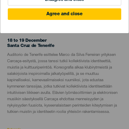
Agree and close
TOTEUTUNUT TAPAHTUMA
18 to 19 December
Localidad
Santa Cruz de Tenerife
Descripción
Auditorio de Tenerife esittelee Marco da Silva Ferreiran yrityksen
del
Carcaça-esitystä, jossa tanssi tutkii kollektiivista identiteettiä,
evento
muistia ja kulttuuriperintöä. Koreografia alkaa klubirytmeistä ja
salakirjoista inspiroimalla jalkatyöpelillä, ja se muuttuu
kapinalliseksi, karnevaalimaiseksi ruumiiksi, jota edustaa
kymmenen tanssijaa, jotka tutkivat kollektiivista identiteettiään
intuitiivisen liikkeen avulla. Elävien lyömäsoittimien ja elektronisen
musiikin säestyksellä Carcaça ehdottaa menneisyyden ja
nykyisyyden fuusiota, kyseenalaistaen perinteiden kiteytymisen ja
tutkien muistin ja identiteetin roolia yhteisön rakentamisessa.