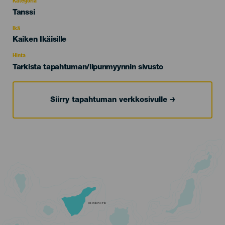
Kategoria
Categoría
Tanssi
del
evento
Ikä
Edad
Kaiken Ikäisille
Recomendada
Hinta
Tarkista tapahtuman/lipunmyynnin sivusto
Siirry tapahtuman verkkosivulle
TENERIFE