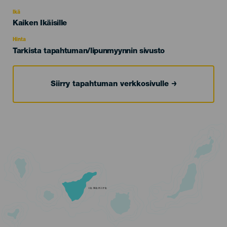
del
evento
Ikä
Edad
Kaiken Ikäisille
Recomendada
Hinta
Tarkista tapahtuman/lipunmyynnin sivusto
Siirry tapahtuman verkkosivulle
TENERIFE