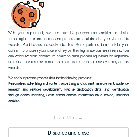
With your agreement, we and
our 14 partners
use cookies or similar
technologies to store, access, and process personal data like your visit on this
website, IP addresses and cookie identifiers. Some partners do not ask for your
consent to process your data and rely on their legitimate business interest. You
TENERIFFA
can withdraw your consent or object to data processing based on legitimate
Open Barceló Los Silos
interest at any time by clicking on “Learn More” or in our Privacy Policy on this
Natural
website.
We and our partners process data for the following purposes:
Imagen
Personalised advertising and content, advertising and content measurement, audience
Listado
research and services development
, Precise geolocation data, and identification
through device scanning
, Store and/or access information on a device
, Technical
cookies
Learn More →
Disagree and close