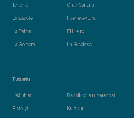
Tenerife
Gran Canaria
Lanzarote
Fuerteventura
La Palma
El Hierro
La Gomera
La Graciosa
Tutustu
Hääjuhlat
Rannikko ja uimarannat
Risteilyt
Kulttuuri
Gastronomia
Aktiivimatkailut