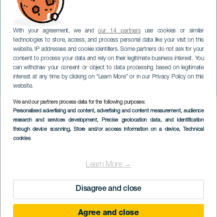
With your agreement, we and
our 14 partners
use cookies or similar
technologies to store, access, and process personal data like your visit on this
website, IP addresses and cookie identifiers. Some partners do not ask for your
consent to process your data and rely on their legitimate business interest. You
can withdraw your consent or object to data processing based on legitimate
TENERIFFA
interest at any time by clicking on “Learn More” or in our Privacy Policy on this
Pinoleren askartelumessut
website.
We and our partners process data for the following purposes:
Imagen
Personalised advertising and content, advertising and content measurement, audience
Listado
research and services development
, Precise geolocation data, and identification
through device scanning
, Store and/or access information on a device
, Technical
cookies
Learn More →
Disagree and close
Agree and close