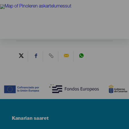
Contenido
Menú
Kanarian saaret
Footer