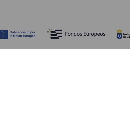
Tutustu
K
Hääjuhlat
Rannikko ja uimarannat
Ka
Risteilyt
Kulttuuri
Mi
Gastronomia
Aktiivimatkailut
Mi