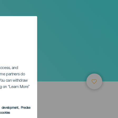
 access, and
Some partners do
. You can withdraw
ing on “Learn More”
s development
, Precise
l cookies