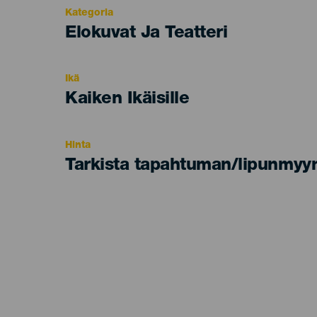
Kategoria
Categoría
Elokuvat Ja Teatteri
del
evento
Ikä
Edad
Kaiken Ikäisille
Recomendada
Hinta
Tarkista tapahtuman/lipunmyyn