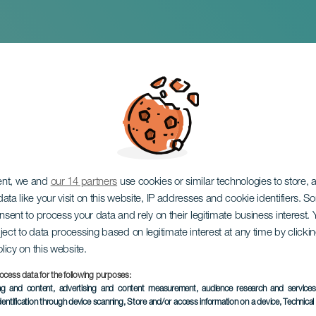
1806)
ent, we and
our 14 partners
use cookies or similar technologies to store,
ata like your visit on this website, IP addresses and cookie identifiers. 
onsent to process your data and rely on their legitimate business interest
ject to data processing based on legitimate interest at any time by click
olicy on this website.
ocess data for the following purposes:
TOTEUTUNUT TAPAHTUMA
ing and content, advertising and content measurement, audience research and service
dentification through device scanning
, Store and/or access information on a device
, Technica