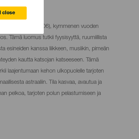
ife
 close
llään PROTO (SN1806), kymmenen vuoden
los. Tämä luomus tutkii fyysisyyttä, ruumiillista
sta esineiden kanssa liikkeen, musiikin, pimeän
 yhteyden kautta katsojan katseeseen. Tämä
rkii laajentumaan kehon ulkopuolelle tarjoten
allisesta astraaliin. Tila kasvaa, avautua ja
an pelkoa, tarjoten polun pelastumiseen ja