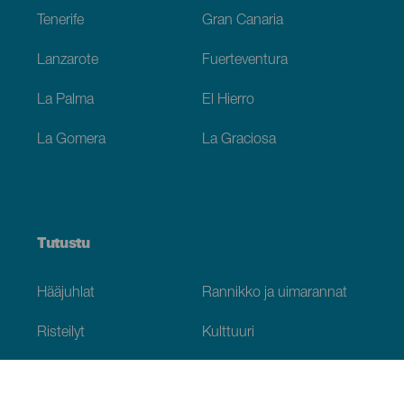
Tenerife
Gran Canaria
Lanzarote
Fuerteventura
La Palma
El Hierro
La Gomera
La Graciosa
Tutustu
Hääjuhlat
Rannikko ja uimarannat
Risteilyt
Kulttuuri
Gastronomia
Aktiivimatkailut