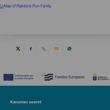
Contenido
Menú
Kanarian saaret
Footer