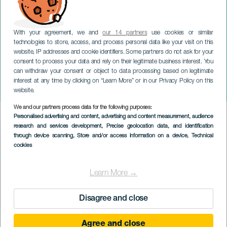
With your agreement, we and
our 14 partners
use cookies or similar
technologies to store, access, and process personal data like your visit on this
website, IP addresses and cookie identifiers. Some partners do not ask for your
consent to process your data and rely on their legitimate business interest. You
can withdraw your consent or object to data processing based on legitimate
TENERIFFA
interest at any time by clicking on “Learn More” or in our Privacy Policy on this
Rainbow Run Family
website.
We and our partners process data for the following purposes:
Imagen
Personalised advertising and content, advertising and content measurement, audience
Listado
research and services development
, Precise geolocation data, and identification
through device scanning
, Store and/or access information on a device
, Technical
cookies
Learn More →
Disagree and close
Agree and close