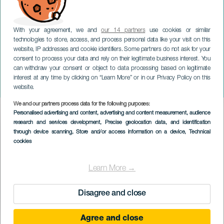
With your agreement, we and
our 14 partners
use cookies or similar
technologies to store, access, and process personal data like your visit on this
website, IP addresses and cookie identifiers. Some partners do not ask for your
consent to process your data and rely on their legitimate business interest. You
can withdraw your consent or object to data processing based on legitimate
TENERIFFA
interest at any time by clicking on “Learn More” or in our Privacy Policy on this
Testamentti
website.
We and our partners process data for the following purposes:
Imagen
Personalised advertising and content, advertising and content measurement, audience
Listado
research and services development
, Precise geolocation data, and identification
through device scanning
, Store and/or access information on a device
, Technical
cookies
Learn More →
Disagree and close
Agree and close
TOTEUTUNUT TAPAHTUMA