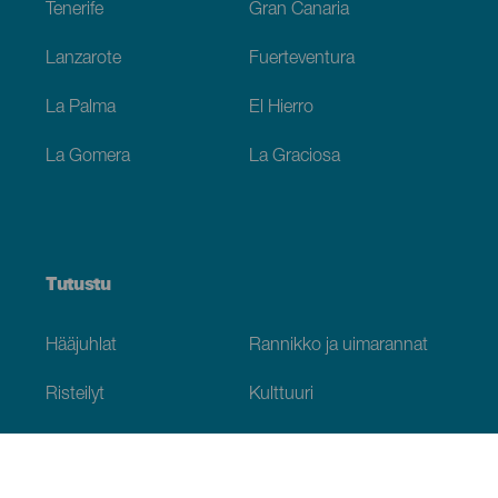
Tenerife
Gran Canaria
Lanzarote
Fuerteventura
La Palma
El Hierro
La Gomera
La Graciosa
Tutustu
Hääjuhlat
Rannikko ja uimarannat
Risteilyt
Kulttuuri
Gastronomia
Aktiivimatkailut
Kaikki artikkelit