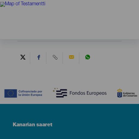
Contenido
Menú
Kanarian saaret
Footer