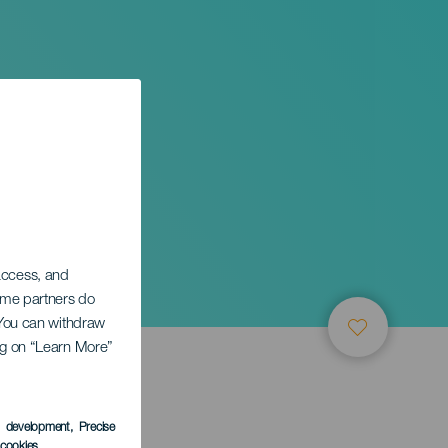
 access, and
Some partners do
. You can withdraw
ing on “Learn More”
s development
, Precise
l cookies