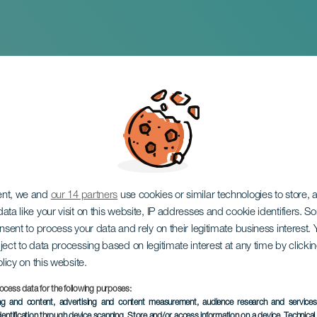
tle Race
ent, we and
our 14 partners
use cookies or similar technologies to store,
ata like your visit on this website, IP addresses and cookie identifiers. 
onsent to process your data and rely on their legitimate business interest
ject to data processing based on legitimate interest at any time by click
olicy on this website.
ocess data for the following purposes:
TOTEUTUNUT TAPAHTUMA
ing and content, advertising and content measurement, audience research and service
dentification through device scanning
, Store and/or access information on a device
, Technica