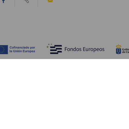
Tutustu
K
Hääjuhlat
Rannikko ja uimarannat
Ka
Risteilyt
Kulttuuri
Mi