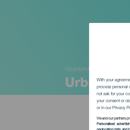
TENERIFFA
Urban Bat
With your agreem
process personal d
not ask for your c
your consent or ob
or in our Privacy P
We and our partners pr
Personalised advertis
geolocation data, and i