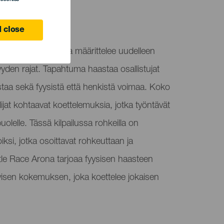
 close
 estekilpailu, joka määrittelee uudelleen
yden rajat. Tapahtuma haastaa osallistujat
testaa sekä fyysistä että henkistä voimaa. Koko
ilijat kohtaavat koettelemuksia, jotka työntävät
olelle. Tässä kilpailussa rohkeilla on
iksi, jotka osoittavat rohkeuttaan ja
tle Race Arona tarjoaa fyysisen haasteen
ivisen kokemuksen, joka koettelee jokaisen