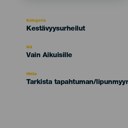
Kategoria
Categoría
Kestävyysurheilut
del
evento
Ikä
Edad
Vain Aikuisille
Recomendada
Hinta
Tarkista tapahtuman/lipunmyyn