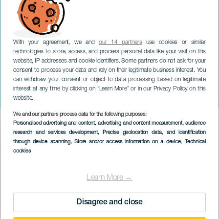
With your agreement, we and
our 14 partners
use cookies or similar
technologies to store, access, and process personal data like your visit on this
website, IP addresses and cookie identifiers. Some partners do not ask for your
consent to process your data and rely on their legitimate business interest. You
TENERIFFA
can withdraw your consent or object to data processing based on legitimate
Väliaikainen näyttely:
interest at any time by clicking on “Learn More” or in our Privacy Policy on this
Paperi ja muste
website.
We and our partners process data for the following purposes:
Imagen
Personalised advertising and content, advertising and content measurement, audience
Listado
research and services development
, Precise geolocation data, and identification
through device scanning
, Store and/or access information on a device
, Technical
cookies
Learn More →
Disagree and close