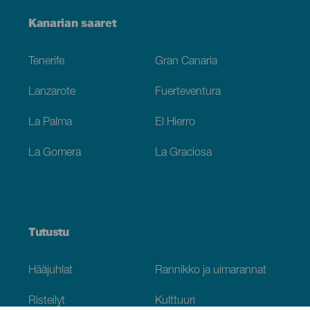
Menú
Kanarian saaret
Footer
Tenerife
Gran Canaria
Lanzarote
Fuerteventura
La Palma
El Hierro
La Gomera
La Graciosa
Tutustu
Hääjuhlat
Rannikko ja uimarannat
Risteilyt
Kulttuuri