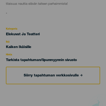
tilaisuus nauttia elävän taiteen parhaimmista!
"
Kategoria
Categoría
Elokuvat Ja Teatteri
del
evento
Ikä
Edad
Kaiken Ikäisille
Recomendada
Hinta
Tarkista tapahtuman/lipunmyynnin sivusto
Siirry tapahtuman verkkosivulle