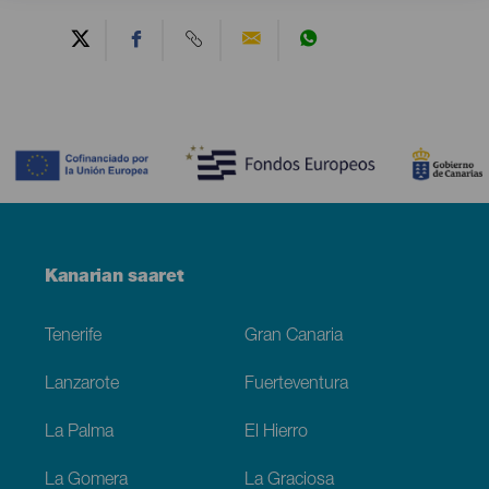
Contenido
Menú
Kanarian saaret
Footer
Tenerife
Gran Canaria
Lanzarote
Fuerteventura
La Palma
El Hierro
La Gomera
La Graciosa