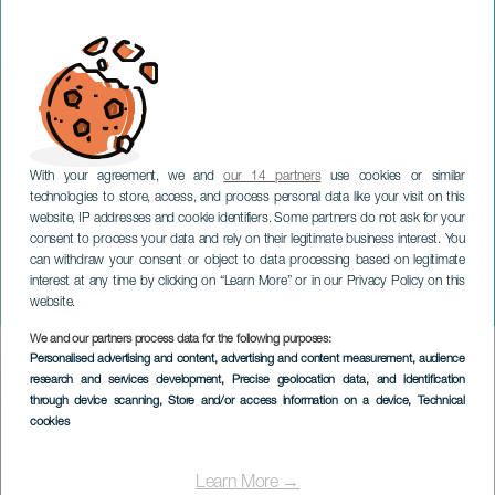
With your agreement, we and
our 14 partners
use cookies or similar
technologies to store, access, and process personal data like your visit on this
TENERIFFA
website, IP addresses and cookie identifiers. Some partners do not ask for your
consent to process your data and rely on their legitimate business interest. You
vII Festival Internacional
can withdraw your consent or object to data processing based on legitimate
Canarias Artes Escénicas.
interest at any time by clicking on “Learn More” or in our Privacy Policy on this
Tenerife
website.
We and our partners process data for the following purposes:
Imagen
Personalised advertising and content, advertising and content measurement, audience
Listado
research and services development
, Precise geolocation data, and identification
through device scanning
, Store and/or access information on a device
, Technical
cookies
Learn More →