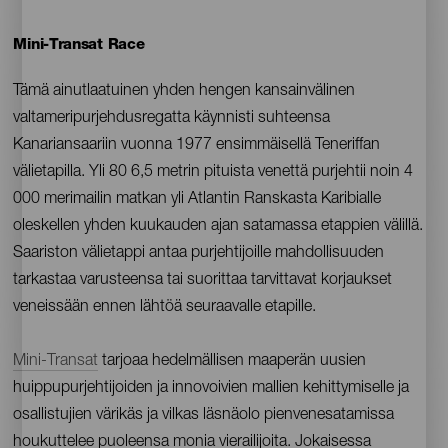
Mini-Transat Race
Contenido
Tämä ainutlaatuinen yhden hengen kansainvälinen
valtameripurjehdusregatta käynnisti suhteensa
Kanariansaariin vuonna 1977 ensimmäisellä Teneriffan
välietapilla. Yli 80 6,5 metrin pituista venettä purjehtii noin 4
000 merimailin matkan yli Atlantin Ranskasta Karibialle
oleskellen yhden kuukauden ajan satamassa etappien välillä.
Saariston välietappi antaa purjehtijoille mahdollisuuden
tarkastaa varusteensa tai suorittaa tarvittavat korjaukset
veneissään ennen lähtöä seuraavalle etapille.
Mini-Transat
tarjoaa hedelmällisen maaperän uusien
huippupurjehtijoiden ja innovoivien mallien kehittymiselle ja
osallistujien värikäs ja vilkas läsnäolo pienvenesatamissa
houkuttelee puoleensa monia vierailijoita. Jokaisessa