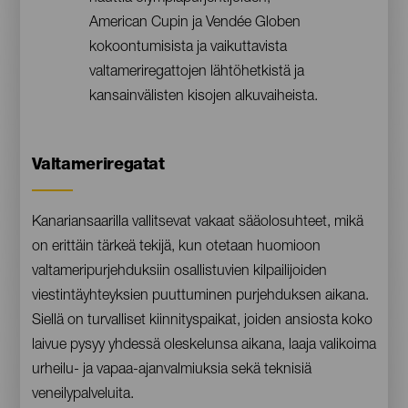
American Cupin ja Vendée Globen
kokoontumisista ja vaikuttavista
valtameriregattojen lähtöhetkistä ja
kansainvälisten kisojen alkuvaiheista.
Contenido
Valtameriregatat
Kanariansaarilla vallitsevat vakaat sääolosuhteet, mikä
on erittäin tärkeä tekijä, kun otetaan huomioon
valtameripurjehduksiin osallistuvien kilpailijoiden
viestintäyhteyksien puuttuminen purjehduksen aikana.
Siellä on turvalliset kiinnityspaikat, joiden ansiosta koko
laivue pysyy yhdessä oleskelunsa aikana, laaja valikoima
urheilu- ja vapaa-ajanvalmiuksia sekä teknisiä
veneilypalveluita.