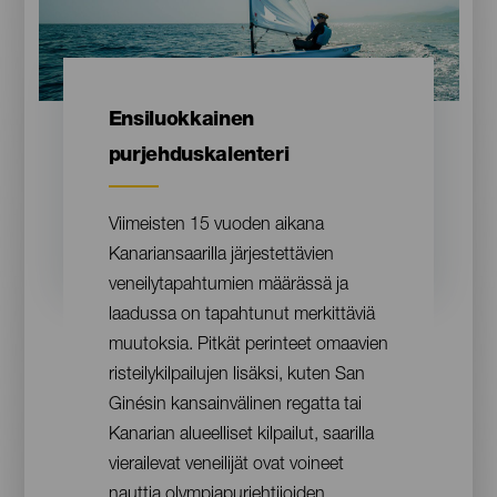
Contenido
Ensiluokkainen
purjehduskalenteri
Viimeisten 15 vuoden aikana
Kanariansaarilla järjestettävien
veneilytapahtumien määrässä ja
laadussa on tapahtunut merkittäviä
muutoksia. Pitkät perinteet omaavien
risteilykilpailujen lisäksi, kuten San
Ginésin kansainvälinen regatta tai
Kanarian alueelliset kilpailut, saarilla
vierailevat veneilijät ovat voineet
nauttia olympiapurjehtijoiden,