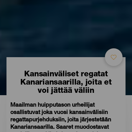
Kansainväliset regatat
Kanariansaarilla, joita et
voi jättää väliin
Maailman huipputason urheilijat
osallistuvat joka vuosi kansainvälisiin
regattapurjehduksiin, joita järjestetään
Kanariansaarilla. Saaret muodostavat