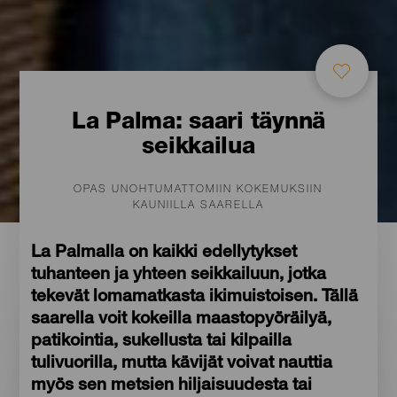
La Palma: saari täynnä
seikkailua
OPAS UNOHTUMATTOMIIN KOKEMUKSIIN
KAUNIILLA SAARELLA
La Palmalla on kaikki edellytykset
tuhanteen ja yhteen seikkailuun, jotka
tekevät lomamatkasta ikimuistoisen. Tällä
saarella voit kokeilla maastopyöräilyä,
patikointia, sukellusta tai kilpailla
tulivuorilla, mutta kävijät voivat nauttia
myös sen metsien hiljaisuudesta tai