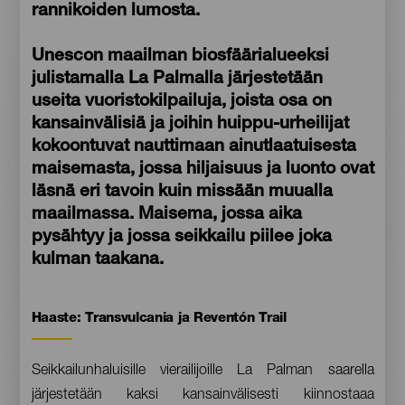
rannikoiden lumosta.
Unescon maailman biosfäärialueeksi
julistamalla La Palmalla järjestetään
useita vuoristokilpailuja, joista osa on
kansainvälisiä ja joihin huippu-urheilijat
kokoontuvat nauttimaan ainutlaatuisesta
maisemasta, jossa hiljaisuus ja luonto ovat
läsnä eri tavoin kuin missään muualla
maailmassa. Maisema, jossa aika
pysähtyy ja jossa seikkailu piilee joka
kulman taakana.
Haaste: Transvulcania ja Reventón Trail
Contenido
Seikkailunhaluisille vierailijoille La Palman saarella
järjestetään kaksi kansainvälisesti kiinnostaaa