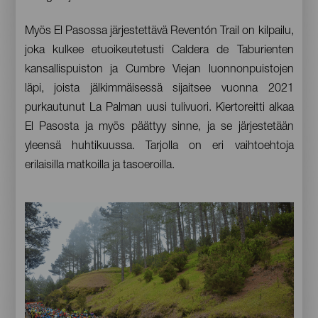
Myös El Pasossa järjestettävä Reventón Trail on kilpailu,
joka kulkee etuoikeutetusti Caldera de Taburienten
kansallispuiston ja Cumbre Viejan luonnonpuistojen
läpi, joista jälkimmäisessä sijaitsee vuonna 2021
purkautunut La Palman uusi tulivuori. Kiertoreitti alkaa
El Pasosta ja myös päättyy sinne, ja se järjestetään
yleensä huhtikuussa. Tarjolla on eri vaihtoehtoja
erilaisilla matkoilla ja tasoeroilla.
Imágenes