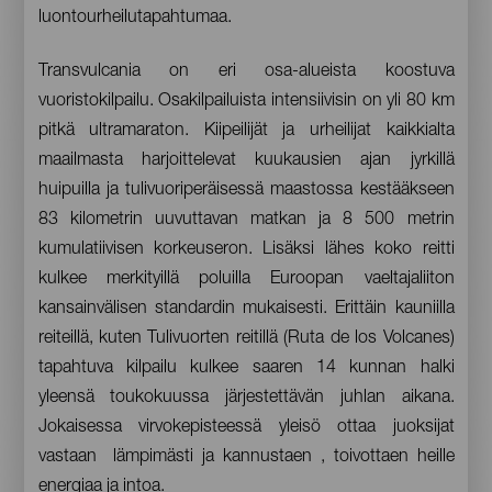
luontourheilutapahtumaa.
Transvulcania on eri osa-alueista koostuva
vuoristokilpailu. Osakilpailuista intensiivisin on yli 80 km
pitkä ultramaraton. Kiipeilijät ja urheilijat kaikkialta
maailmasta harjoittelevat kuukausien ajan jyrkillä
huipuilla ja tulivuoriperäisessä maastossa kestääkseen
83 kilometrin uuvuttavan matkan ja 8 500 metrin
kumulatiivisen korkeuseron. Lisäksi lähes koko reitti
kulkee merkityillä poluilla Euroopan vaeltajaliiton
kansainvälisen standardin mukaisesti. Erittäin kauniilla
reiteillä, kuten Tulivuorten reitillä (Ruta de los Volcanes)
tapahtuva kilpailu kulkee saaren 14 kunnan halki
yleensä toukokuussa järjestettävän juhlan aikana.
Jokaisessa virvokepisteessä yleisö ottaa juoksijat
vastaan lämpimästi ja kannustaen , toivottaen heille
energiaa ja intoa.