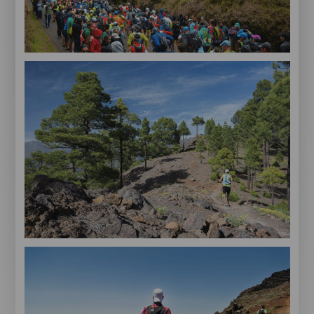
Transvulcania
Reventón
trail